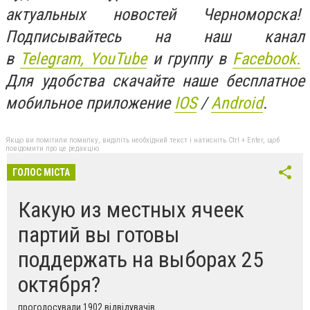
актуальных новостей Черноморска!
Подписывайтесь на наш канал
в
Telegram,
YouTube
и группу в
Facebook.
Для удобства скачайте наше бесплатное
мобильное приложение
IOS
/
An
d
roid
.
Якщо ви помітили помилку, виділіть необхідний текст і натисніть Ctrl + Enter, щоб
повідомити про це редакцію
ГОЛОС МІСТА
Какую из местных ячеек
партий вы готовы
поддержать на выборах 25
октября?
проголосували 1902 відвідувачів