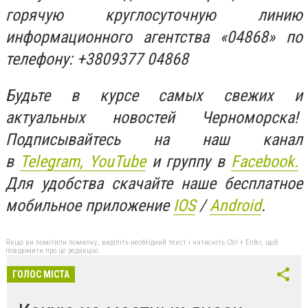
горячую круглосуточную линию
информационного агентства «04868» по
телефону: +3809377 04868
Будьте в курсе самых свежих и
актуальных новостей Черноморска!
Подписывайтесь на наш канал
в
Telegram,
YouTube
и группу в
Facebook.
Для удобства скачайте наше бесплатное
мобильное приложение
IOS
/
An
d
roid
.
Якщо ви помітили помилку, виділіть необхідний текст і натисніть Ctrl + Enter, щоб
повідомити про це редакцію
ГОЛОС МІСТА