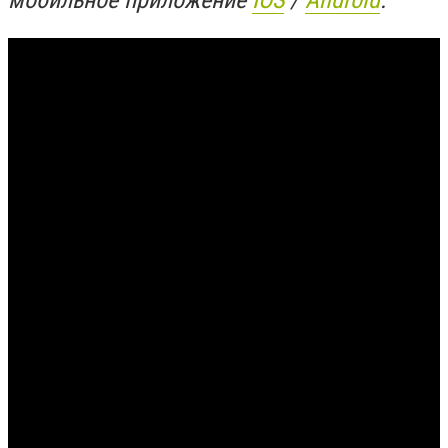
мобильное приложение
IOS
/
An
d
roid
.