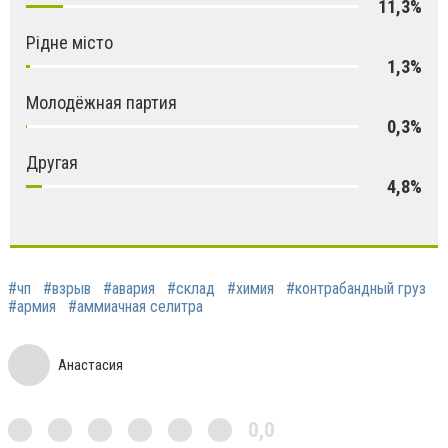
11,3%
Рідне місто
1,3%
Молодёжная партия
0,3%
Другая
4,8%
#чп
#взрыв
#авария
#склад
#химия
#контрабандный груз
#армия
#аммиачная селитра
Анастасия
0,0