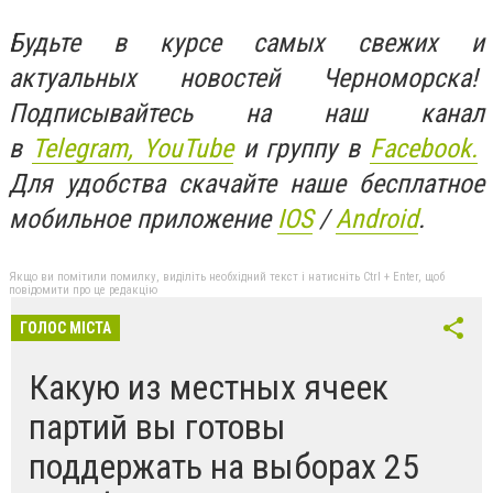
Будьте в курсе самых свежих и
актуальных новостей Черноморска!
Подписывайтесь на наш канал
в
Telegram,
YouTube
и группу в
Facebook.
Для удобства скачайте наше бесплатное
мобильное приложение
IOS
/
An
d
roid
.
Якщо ви помітили помилку, виділіть необхідний текст і натисніть Ctrl + Enter, щоб
повідомити про це редакцію
ГОЛОС МІСТА
Какую из местных ячеек
партий вы готовы
поддержать на выборах 25