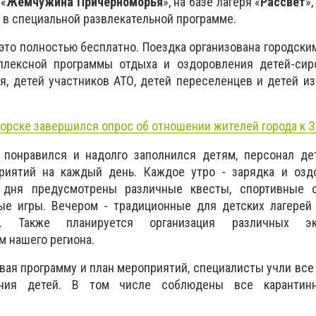
 «
Жемчужина Причерноморья
», на базе лагеря «
Рассвет
»
 в специальной развлекательной программе.
 это полностью бесплатно. Поездка организована городски
плексной программы отдыха и оздоровления детей-сир
я, детей участников АТО, детей переселенцев и детей и
орске завершился опрос об отношении жителей города к 
 понравился и надолго заполнился детям, персонал дет
риятий на каждый день. Каждое утро - зарядка и озд
 дня предусмотрены различные квесты, спортивные с
ые игры. Вечером - традиционные для детских лагерей
. Также планируется организация различных э
 нашего региона.
ывая программу и план мероприятий, специалисты учли вс
ания детей. В том числе соблюдены все каранти