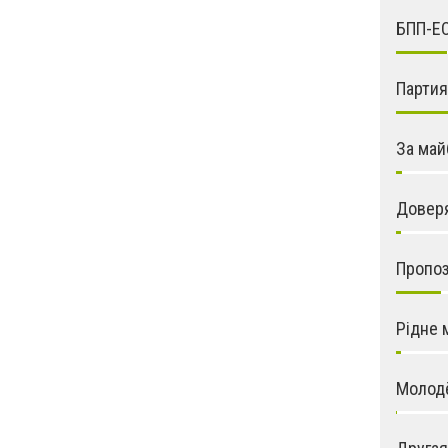
БПП-Е
Парти
За май
Довер
Пропо
Рідне 
Молод