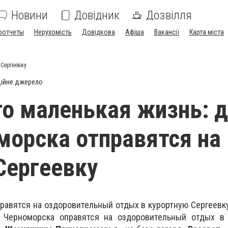
Новини
Довідник
Дозвілля
оотчеты
Нерухомість
Довідкова
Афіша
Вакансії
Карта міста
 Сергеевку
ійне джерело
то маленькая жизнь: 
морска отправятся на
Сергеевку
равятся на оздоровительный отдых в курортную Сергеевку
Черноморска оправятся на оздоровительный отдых в 