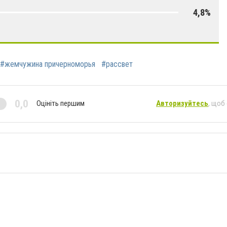
4,8%
#жемчужина причерноморья
#рассвет
0,0
Оцініть першим
Авторизуйтесь
, щоб