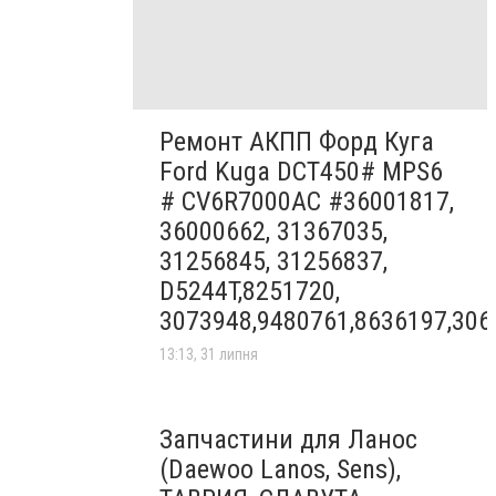
Ремонт АКПП Форд Куга
Ford Kuga DCT450# MPS6
# CV6R7000AC #36001817,
36000662, 31367035,
31256845, 31256837,
D5244T,8251720,
3073948,9480761,8636197,306
13:13, 31 липня
Запчастини для Ланос
(Daewoo Lanos, Sens),