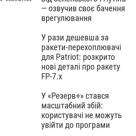
— озвучив своє бачення
врегулювання
У рази дешевша за
ракети-перехоплювачі
для Patriot: розкрито
нові деталі про ракету
FP-7.x
У «Резерв+» стався
масштабний збій:
користувачі не можуть
увійти до програми