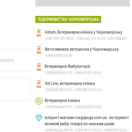
ПІДПРИЄМСТВА ЧОРНОМОРСЬКА
Vetum, Ветеринарна клініка у Чорноморську
+380 (99) 551-00-32, +380 (63) 131-12-35, +380 (48) 737-69-48, +380 (66) 784-33-31
Автогимназія автошкола у Чорноморську
+380(93)952-07-50
 оцінити
Ветеринарна Амбулаторія
+380(63)036-31-23, +380(67)557-60-41
Vet Line, ветеринарна клініка
+380(63)790-55-41, +380(98)114-15-16
Ветеринарна клініка
+380(96)406-94-57, +380(50)045-35-65
Інтернет-магазин megapega.com.ua - Інструмент
великий вибір товара по низьким цінам
+380(93)424-80-19, +380(68)915-06-37, +380(99)306-36-14