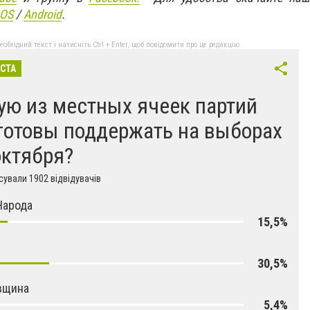
IOS
/
An
d
roid
.
бхідний текст і натисніть Ctrl + Enter, щоб повідомити про це редакцію
ІСТА
ую из местных ячеек партий
готовы поддержать на выборах
октября?
ували 1902 відвідувачів
Народа
15,5%
30,5%
вщина
5,4%