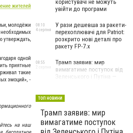
користувачі не можуть
щение жителей
увійти до програми
У рази дешевша за ракети-
мьи, молодёжи
08:10
4 серпня
перехоплювачі для Patriot:
 необходимых
розкрито нові деталі про
ю утверждать,
ракету FP-7.x
агодаря одной
Трамп заявив: мир
08:55
чить приятные
2 серпня
вимагатиме поступок від
ерживал такие
Зеленського і Путіна —
ых эмоций», -
озвучив своє бачення
врегулювання
ТОП НОВИНИ
ормационного
Трамп заявив: мир
вимагатиме поступок
йтесь на наш
від Зеленського і Путіна
е бесплатное