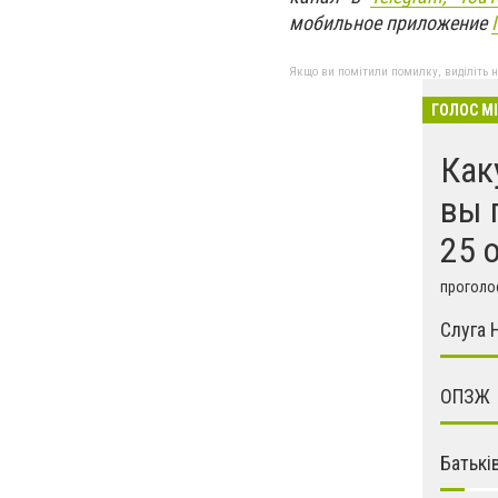
мобильное приложение
Якщо ви помітили помилку, виділіть нео
ГОЛОС М
Как
вы 
25 
проголос
Слуга 
ОПЗЖ
Батькі