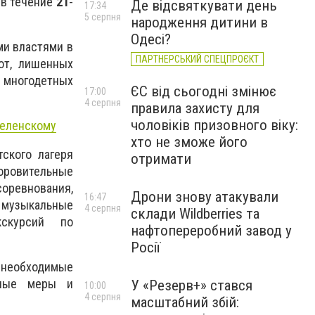
, в течение
21
-
Де відсвяткувати день
17:34
5 серпня
народження дитини в
Одесі?
ми властями в
ПАРТНЕРСЬКИЙ СПЕЦПРОЄКТ
от, лишенных
з многодетных
ЄС від сьогодні змінює
17:00
4 серпня
правила захисту для
чоловіків призовного віку:
Зеленскому
хто не зможе його
ского лагеря
отримати
оровительные
оревнования,
Дрони знову атакували
16:47
 музыкальные
4 серпня
склади Wildberries та
кскурсий по
нафтопереробний завод у
Росії
е необходимые
нные меры и
У «Резерв+» стався
10:00
4 серпня
масштабний збій: