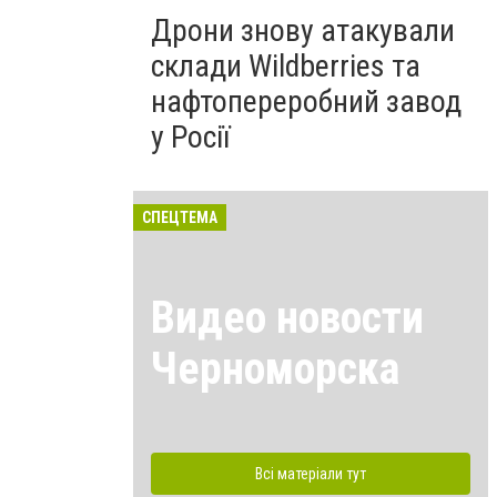
Дрони знову атакували
склади Wildberries та
нафтопереробний завод
у Росії
СПЕЦТЕМА
Видео новости
Черноморска
Всі матеріали тут