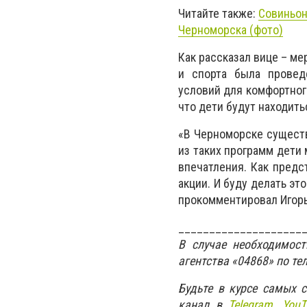
Читайте также:
Совиньон
Черноморска (фото)
Как рассказал вице – м
и спорта была провед
условий для комфортног
что дети будут находить
«В Черноморске существ
из таких программ дети 
впечатления. Как предс
акции. И буду делать эт
прокомментировал Игорь
____________________
В случае необходимос
агентства «04868» по те
Будьте в курсе самых 
канал в
Telegram,
YouT