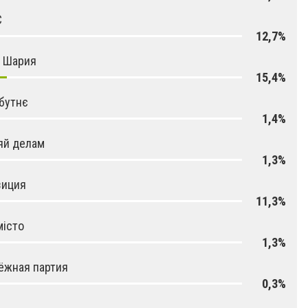
С
12,7%
я Шария
15,4%
бутнє
1,4%
яй делам
1,3%
зиция
11,3%
місто
1,3%
ёжная партия
0,3%