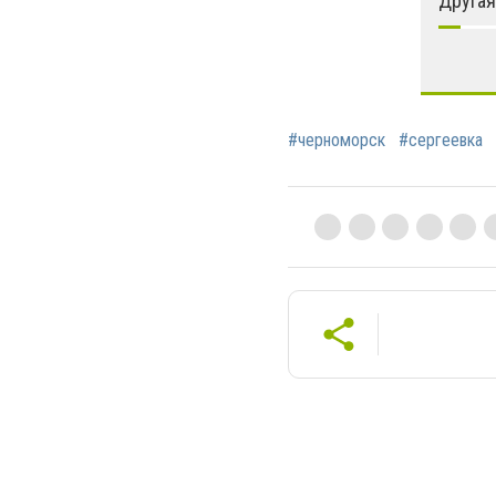
Другая
#черноморск
#сергеевка