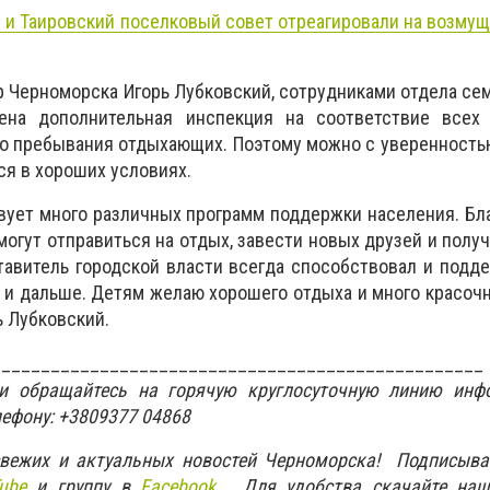
 и Таировский поселковый совет отреагировали на возму
ер Черноморска Игорь Лубковский, сотрудниками отдела се
ена дополнительная инспекция на соответствие всех
о пребывания отдыхающих. Поэтому можно с уверенность
ся в хороших условиях.
ует много различных программ поддержки населения. Бл
могут отправиться на отдых, завести новых друзей и полу
тавитель городской власти всегда способствовал и подд
о и дальше. Детям желаю хорошего отдыха и много красочн
 Лубковский.
__________________________________________________
ти обращайтесь на горячую круглосуточную линию инф
лефону: +3809377 04868
свежих и актуальных новостей Черноморска! Подписыва
ube
и группу в
Facebook.
Для удобства скачайте наш