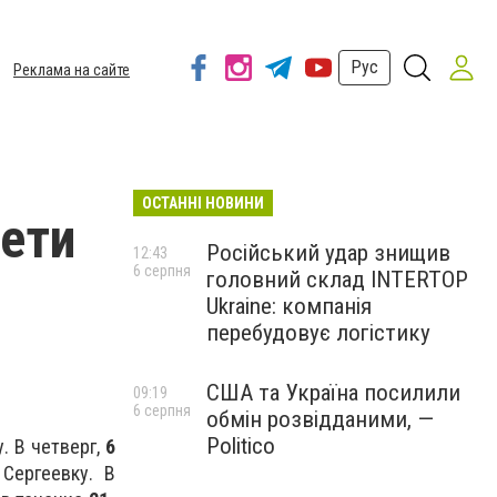
Рус
Реклама на сайте
ОСТАННІ НОВИНИ
дети
Російський удар знищив
12:43
6 серпня
головний склад INTERTOP
Ukraine: компанія
перебудовує логістику
США та Україна посилили
09:19
6 серпня
обмін розвідданими, —
Politico
. В четверг,
6
Сергеевку. В