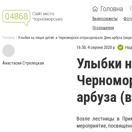
Головна
Видеосюжеты
Фот
Оголошення
Головна
Улыбки на лицах детей: в Черноморске отпраздновали День арбуза (виде
16:50, 4 серпня 2020 р.
Над
Улыбки н
Анастасия Стрелецкая
Черномор
арбуза (
Возле лестницы в Прим
мероприятие, посвящённ