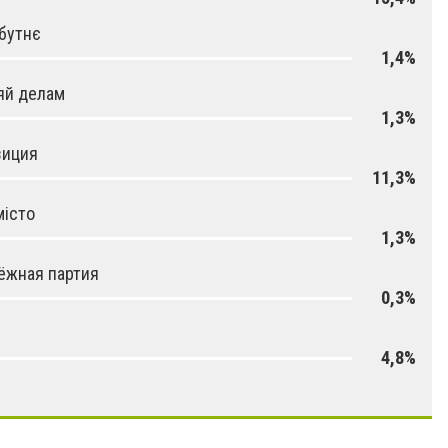
бутнє
1,4%
яй делам
1,3%
зиция
11,3%
місто
1,3%
ёжная партия
0,3%
4,8%