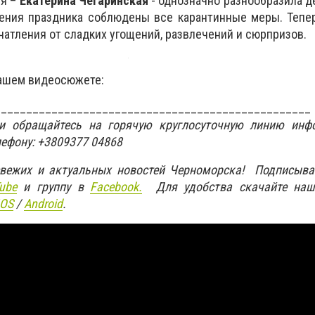
ия –
Екатерина Чегаринская
- однозначно разнообразила д
дения праздника соблюдены все карантинные меры. Тепе
чатления от сладких угощений, развлечений и сюрпризов.
нашем видеосюжете:
__________________________________________________
ти обращайтесь на горячую круглосуточную линию инф
лефону: +3809377 04868
свежих и актуальных новостей Черноморска! Подписыва
ube
и группу в
Facebook.
Для удобства скачайте наш
IOS
/
An
d
roid
.