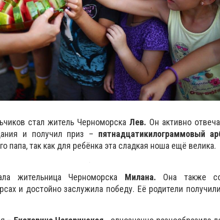
ьчиков стал житель Черноморска
Лев.
Он активно отвеча
дания и получил приз –
пятнадцатикилограммовый арб
го папа, так как для ребёнка эта сладкая ноша ещё велика.
ала жительница Черноморска
Милана.
Она также со
рсах и достойно заслужила победу. Её родители получили