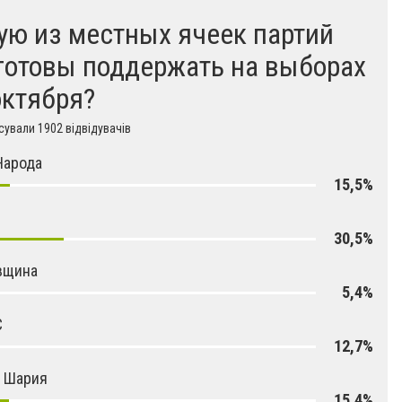
ую из местных ячеек партий
готовы поддержать на выборах
октября?
ували 1902 відвідувачів
Народа
15,5%
30,5%
вщина
5,4%
С
12,7%
я Шария
15,4%