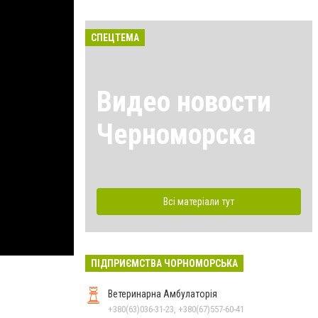
СПЕЦТЕМА
Видео новости
Черноморска
Всі матеріали тут
ПІДПРИЄМСТВА ЧОРНОМОРСЬКА
Ветеринарна Амбулаторія
+380(63)036-31-23, +380(67)557-60-41