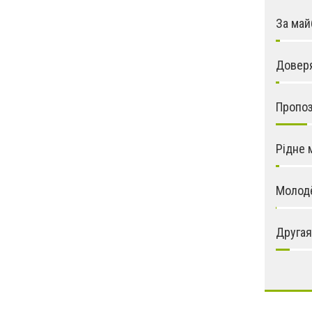
За май
Довер
Пропо
Рідне 
Молод
Другая