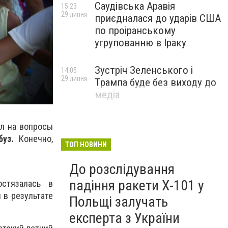
Саудівська Аравія
15:23
29 липня
приєдналася до ударів США
по проіранському
угрупованню в Іраку
Зустріч Зеленського і
14:05
29 липня
Трампа буде без виходу до
медіа
л на вопросы
уз.
Конечно,
ТОП НОВИНИ
До розслідування
падіння ракети Х-101 у
стязалась в
 в результате
Польщі залучать
експерта з України