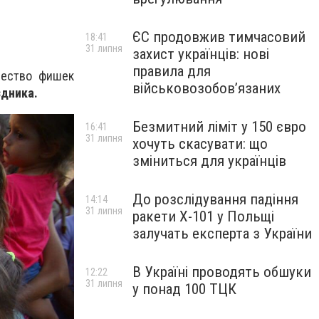
ЄС продовжив тимчасовий
18:41
31 липня
захист українців: нові
правила для
чество фишек
військовозобов’язаних
здника.
Безмитний ліміт у 150 євро
16:41
31 липня
хочуть скасувати: що
зміниться для українців
До розслідування падіння
14:14
31 липня
ракети Х-101 у Польщі
залучать експерта з України
В Україні проводять обшуки
12:22
31 липня
у понад 100 ТЦК