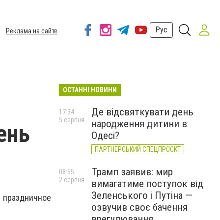
Рус
Реклама на сайте
ОСТАННІ НОВИНИ
Де відсвяткувати день
17:34
5 серпня
народження дитини в
ень
Одесі?
ПАРТНЕРСЬКИЙ СПЕЦПРОЄКТ
Трамп заявив: мир
08:55
2 серпня
вимагатиме поступок від
Зеленського і Путіна —
 праздничное
озвучив своє бачення
врегулювання