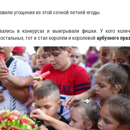
овили угощения из этой сочной летней ягоды.
вались в конкурсах и выигрывали фишки. У кого коли
 остальных, тот и стал королём и королевой
арбузного пра