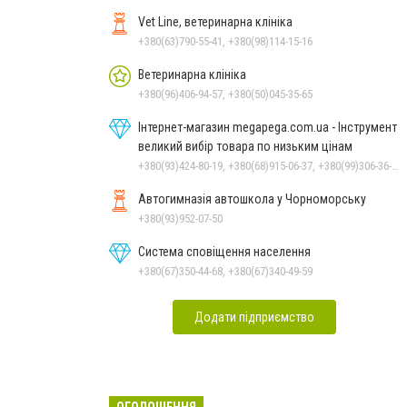
Vet Line, ветеринарна клініка
+380(63)790-55-41, +380(98)114-15-16
Ветеринарна клініка
+380(96)406-94-57, +380(50)045-35-65
Інтернет-магазин megapega.com.ua - Інструмент
великий вибір товара по низьким цінам
+380(93)424-80-19, +380(68)915-06-37, +380(99)306-36-14
Автогимназія автошкола у Чорноморську
+380(93)952-07-50
Система сповіщення населення
+380(67)350-44-68, +380(67)340-49-59
Додати підприємство
ОГОЛОШЕННЯ