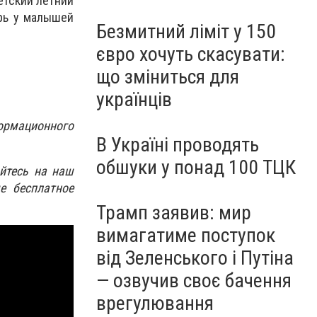
етский летний
рь у малышей
Безмитний ліміт у 150
євро хочуть скасувати:
що зміниться для
українців
ормационного
В Україні проводять
обшуки у понад 100 ТЦК
йтесь на наш
е бесплатное
Трамп заявив: мир
вимагатиме поступок
від Зеленського і Путіна
— озвучив своє бачення
врегулювання