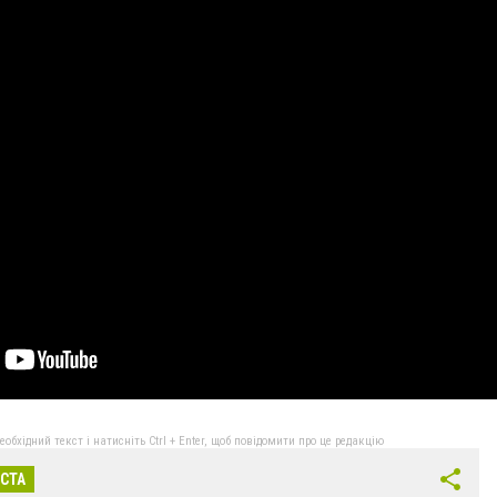
бхідний текст і натисніть Ctrl + Enter, щоб повідомити про це редакцію
ІСТА