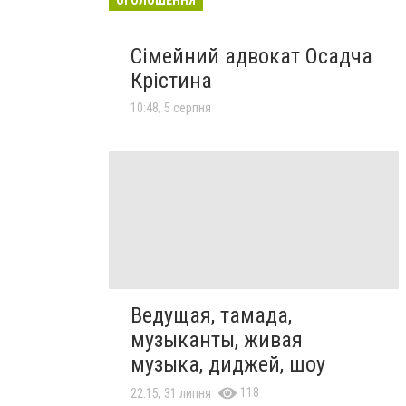
Сімейний адвокат Осадча
Крістина
10:48, 5 серпня
Ведущая, тамада,
музыканты, живая
музыка, диджей, шоу
118
22:15, 31 липня