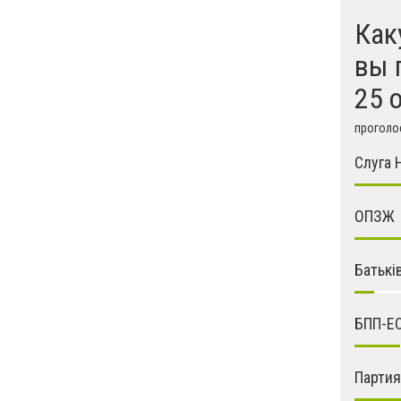
Как
вы 
25 
проголос
Слуга 
ОПЗЖ
Батькі
БПП-Е
Парти