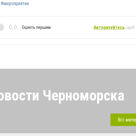
#мероприятие
0,0
Оцініть першим
Авторизуйтесь
, щоб
овости Черноморска
орска. Будь в курсе самых
льных новостей
Всі мате
одписывайся на наш канал