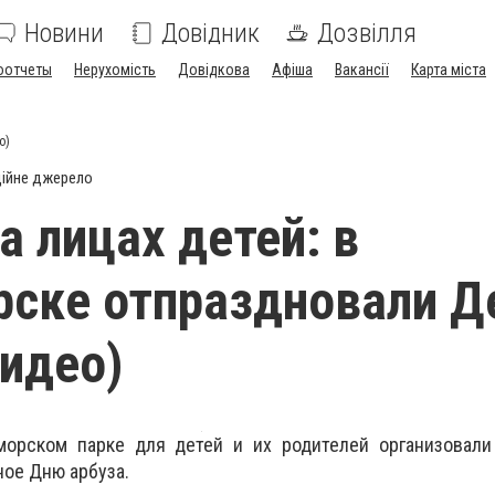
Новини
Довідник
Дозвілля
оотчеты
Нерухомість
Довідкова
Афіша
Вакансії
Карта міста
о)
ійне джерело
а лицах детей: в
ске отпраздновали Д
видео)
орском парке для детей и их родителей организовали
ое Дню арбуза.