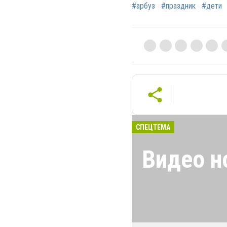
#арбуз
#праздник
#дети
СПЕЦТЕМА
Видео н
Новости Черном
свежих и актуа
Черноморска! П