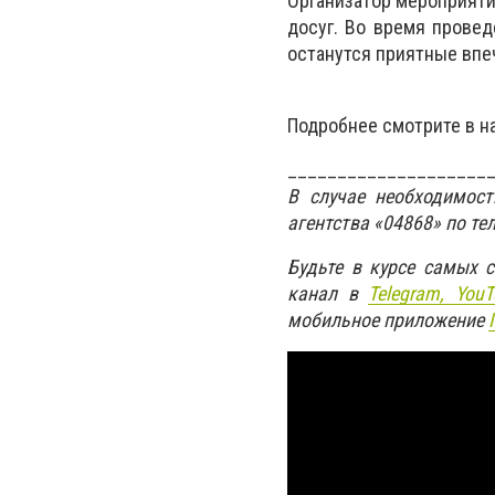
Организатор мероприят
досуг. Во время прове
останутся приятные впе
Подробнее смотрите в 
____________________
В случае необходимос
агентства «04868» по те
Будьте в курсе самых 
канал в
Telegram,
YouT
мобильное приложение