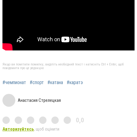
Якщо ви помітили помилку, виділіть необхідний текст і натисніть Ctrl + Enter, щоб
повідомити про це редакцію
#чемпионат
#спорт
#катана
#каратэ
Анастасия Стрелецкая
0,0
Авторизуйтесь
, щоб оцінити