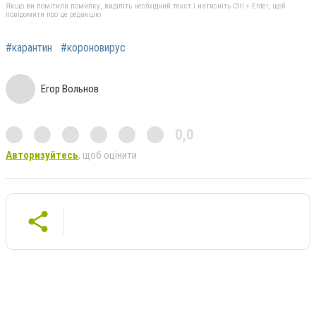
Якщо ви помітили помилку, виділіть необхідний текст і натисніть Ctrl + Enter, щоб
повідомити про це редакцію
#карантин
#короновирус
Егор Вольнов
0,0
Авторизуйтесь
, щоб оцінити