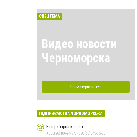
СПЕЦТЕМА
Видео новости
Черноморска
Всі матеріали тут
ПІДПРИЄМСТВА ЧОРНОМОРСЬКА
Ветеринарна клініка
+380(96)406-94-57, +380(50)045-35-65