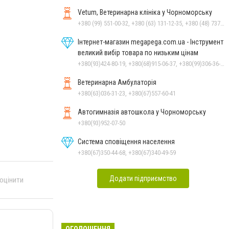
Vetum, Ветеринарна клініка у Чорноморську
+380 (99) 551-00-32, +380 (63) 131-12-35, +380 (48) 737-69-48, +380 (66) 784-33-31
Інтернет-магазин megapega.com.ua - Інструмент
великий вибір товара по низьким цінам
+380(93)424-80-19, +380(68)915-06-37, +380(99)306-36-14
Ветеринарна Амбулаторія
+380(63)036-31-23, +380(67)557-60-41
Автогимназія автошкола у Чорноморську
+380(93)952-07-50
Система сповіщення населення
+380(67)350-44-68, +380(67)340-49-59
Додати підприємство
 оцінити
ОГОЛОШЕННЯ