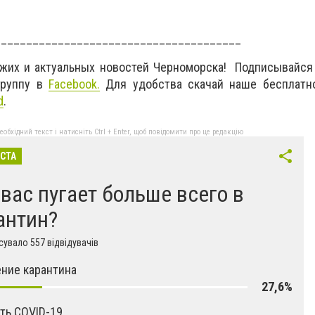
_______________________________________
ежих и актуальных новостей Черноморска! Подписывайся
руппу в
Facebook.
Для удобства скачай наше бесплатн
d
.
бхідний текст і натисніть Ctrl + Enter, щоб повідомити про це редакцію
ІСТА
 вас пугает больше всего в
антин?
увало 557 відвідувачів
ние карантина
27,6%
ть COVID-19