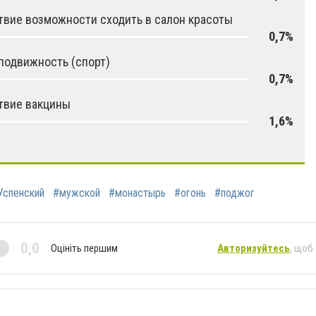
твие возможности сходить в салон красоты
0,7%
подвижность (спорт)
0,7%
твие вакцины
1,6%
Успенский
#мужской
#монастырь
#огонь
#поджог
0,0
Оцініть першим
Авторизуйтесь
, щоб