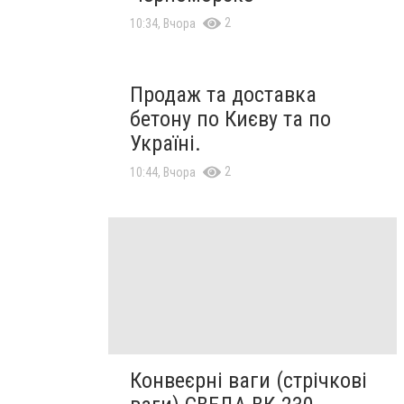
2
10:34, Вчора
Продаж та доставка
бетону по Києву та по
Україні.
2
10:44, Вчора
Конвеєрні ваги (стрічкові