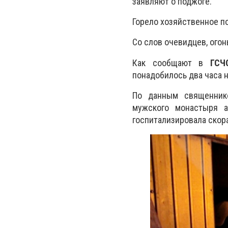
заявляют о поджоге.
Горело хозяйственное п
Со слов очевидцев, огон
Как сообщают в
ГСЧ
понадобилось два часа 
По данным священник
мужского монастыря 
госпитализировала скор