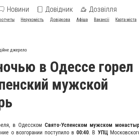
Новини
Довідник
Дозвілля
оотчеты
Нерухомість
Довідкова
Афіша
Вакансії
Карта міста
дійне джерело
ночью в Одессе горел
пенский мужской
рь
еля, в Одесском
Свято-Успенском мужском монасты
ние о возгорании поступило в
00:40
. В
УПЦ
Московского