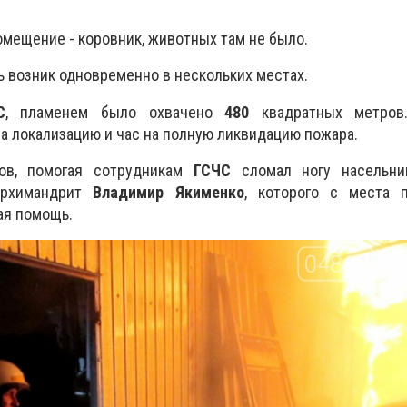
омещение - коровник, животных там не было.
ь возник одновременно в нескольких местах.
С
, пламенем было охвачено
480
квадратных метров.
на локализацию и час на полную ликвидацию пожара.
ов, помогая сотрудникам
ГСЧС
сломал ногу насельни
архимандрит
Владимир Якименко
, которого с места 
ая помощь.