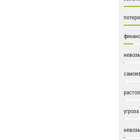
потеря
финан
невозм
самои
растол
угроза
невозм