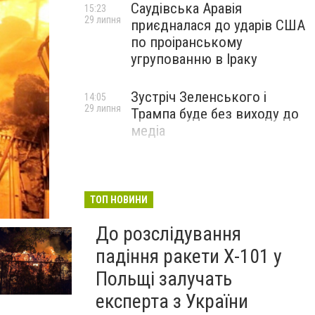
Саудівська Аравія
15:23
29 липня
приєдналася до ударів США
по проіранському
угрупованню в Іраку
Зустріч Зеленського і
14:05
29 липня
Трампа буде без виходу до
медіа
ТОП НОВИНИ
До розслідування
падіння ракети Х-101 у
Польщі залучать
експерта з України