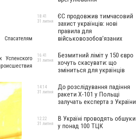
ЄС продовжив тимчасовий
18:41
31 липня
захист українців: нові
правила для
військовозобов’язаних
 Спасателям
Безмитний ліміт у 150 євро
16:41
к Успенского
31 липня
хочуть скасувати: що
происшествия
зміниться для українців
До розслідування падіння
14:14
31 липня
ракети Х-101 у Польщі
залучать експерта з України
В Україні проводять обшуки
12:22
31 липня
у понад 100 ТЦК