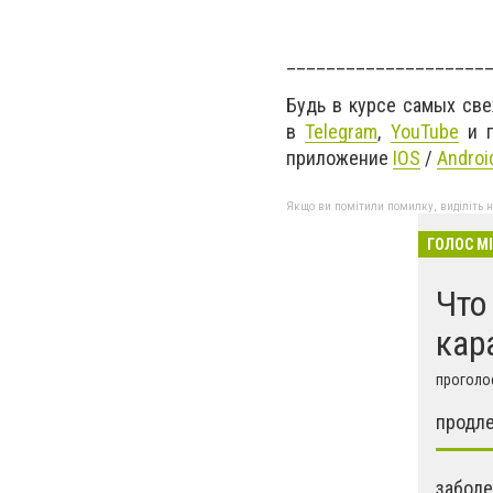
____________________
Будь в курсе самых св
в
Telegram
,
YouTube
и г
приложение
IOS
/
Androi
Якщо ви помітили помилку, виділіть нео
ГОЛОС М
Что
кар
проголос
продле
заболе