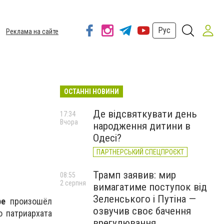
Рус
Реклама на сайте
ОСТАННІ НОВИНИ
Де відсвяткувати день
17:34
Вчора
народження дитини в
Одесі?
ПАРТНЕРСЬКИЙ СПЕЦПРОЄКТ
Трамп заявив: мир
08:55
2 серпня
вимагатиме поступок від
Зеленського і Путіна —
ре
произошёл
озвучив своє бачення
 патриархата
врегулювання