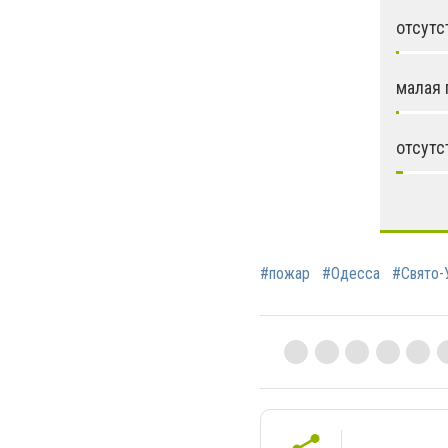
отсутс
малая 
отсутс
#пожар
#Одесса
#Свято-