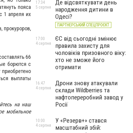
Де відсвяткувати день
17:34
атянуть пояса
5 серпня
народження дитини в
с 1 апреля их
Одесі?
ПАРТНЕРСЬКИЙ СПЕЦПРОЄКТ
в, прокуроров,
ЄС від сьогодні змінює
17:00
4 серпня
правила захисту для
чоловіків призовного віку:
составлять 66
хто не зможе його
рые борются с
отримати
т приобретено
ться выплаты
Дрони знову атакували
16:47
4 серпня
склади Wildberries та
нафтопереробний завод у
Росії
йтесь на наш
ое мобильное
У «Резерв+» стався
10:00
4 серпня
масштабний збій: