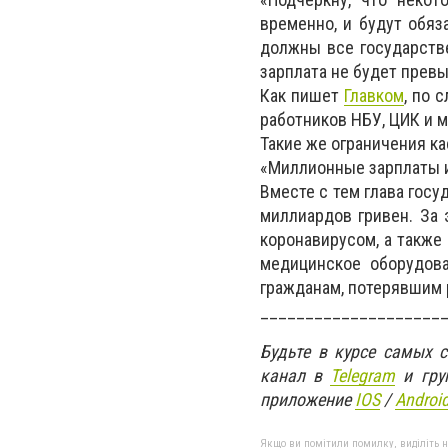
временно, и будут обяз
должны все государстве
зарплата не будет превы
Как пишет
Главком
, по 
работников НБУ, ЦИК и м
Такие же ограничения к
«Миллионные зарплаты и
Вместе с тем глава госу
миллиардов гривен. За 
коронавирусом, а также
медицинское оборудова
гражданам, потерявшим 
____________________
Будьте в курсе самых 
канал в
Telegram
и гру
приложение
IOS
/
An
d
roi
Якщо ви помітили помилку, виділіть нео