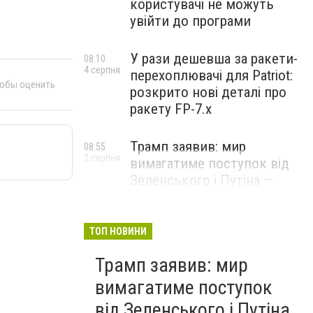
користувачі не можуть
увійти до програми
У рази дешевша за ракети-
08:10
4 серпня
перехоплювачі для Patriot:
тобы оценить
розкрито нові деталі про
ракету FP-7.x
Трамп заявив: мир
08:55
2 серпня
вимагатиме поступок від
Зеленського і Путіна —
озвучив своє бачення
врегулювання
ТОП НОВИНИ
Трамп заявив: мир
вимагатиме поступок
від Зеленського і Путіна