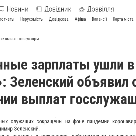
Новини
Довідник
Дозвілля
оотчеты
Нерухомість
Довідкова
Афіша
Вакансії
Карта міста
нии выплат госслужащим
ные зарплаты ушли в
: Зеленский объявил 
нии выплат госслужа
нных служащих сокращены на фоне пандемии коронавир
димир Зеленский.
орые расходы, к сожалению, действительно сокращаютс