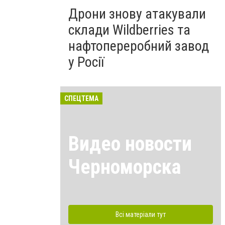
Дрони знову атакували
склади Wildberries та
нафтопереробний завод
у Росії
СПЕЦТЕМА
Видео новости
Черноморска
Всі матеріали тут