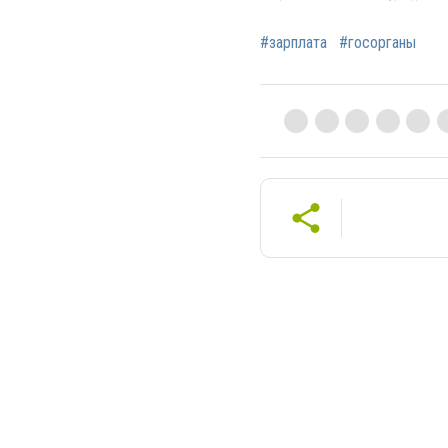
#зарплата
#госорганы