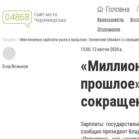
Головна
Видеосюжеты
Фот
Оголошення
Головна
«Миллионные зарплаты ушли в прошлое»: Зеленский объявил о сокраще
15:00, 12 квітня 2020 р.
«Миллион
Егор Вольнов
прошлое»
сокраще
Зарплаты государстве
сообщил президент Вла
«Подчеркну, что некот