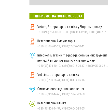
ПІДПРИЄМСТВА ЧОРНОМОРСЬКА
Vetum, Ветеринарна клініка у Чорноморську
+380 (99) 551-00-32, +380 (63) 131-12-35, +380 (48) 737-69-48, +380 (66) 784-33-31
Ветеринарна Амбулаторія
+380(63)036-31-23, +380(67)557-60-41
Інтернет-магазин megapega.com.ua - Інструмент
великий вибір товара по низьким цінам
+380(93)424-80-19, +380(68)915-06-37, +380(99)306-36-14
Vet Line, ветеринарна клініка
+380(63)790-55-41, +380(98)114-15-16
Система сповіщення населення
+380(67)350-44-68, +380(67)340-49-59
Ветеринарна клініка
+380(96)406-94-57, +380(50)045-35-65