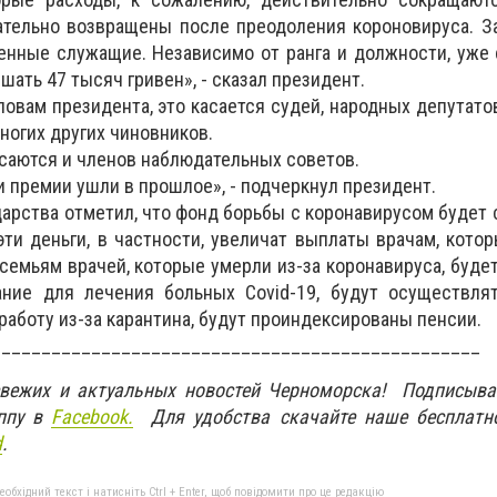
ательно возвращены после преодоления короновируса. З
нные служащие. Независимо от ранга и должности, уже 
шать 47 тысяч гривен», - сказал президент.
словам президента, это касается судей, народных депутато
ногих других чиновников.
асаются и членов наблюдательных советов.
 премии ушли в прошлое», - подчеркнул президент.
дарства отметил, что фонд борьбы с коронавирусом будет 
эти деньги, в частности, увеличат выплаты врачам, кото
 семьям врачей, которые умерли из-за коронавируса, буде
ние для лечения больных Covid-19, будут осуществля
работу из-за карантина, будут проиндексированы пенсии.
_________________________________________________
свежих и актуальных новостей Черноморска! Подписыва
ппу в
Facebook.
Для удобства скачайте наше бесплатн
d
.
бхідний текст і натисніть Ctrl + Enter, щоб повідомити про це редакцію