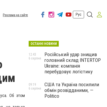
Рус
Реклама на сайте
ОСТАННІ НОВИНИ
Російський удар знищив
12:43
6 серпня
головний склад INTERTOP
о
Ukraine: компанія
перебудовує логістику
щим
США та Україна посилили
09:19
6 серпня
обмін розвідданими, —
уса. Об этом
Politico
я, но только