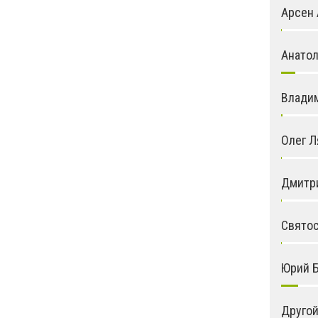
Арсен 
Анато
Влади
Олег 
Дмитр
Святос
Юрий 
Друго