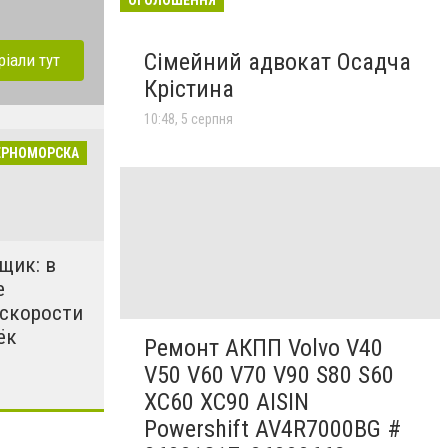
Сімейний адвокат Осадча
ріали тут
Крістина
10:48, 5 серпня
ЕРНОМОРСКА
щик: в
е
 скорости
ёк
Ремонт АКПП Volvo V40
V50 V60 V70 V90 S80 S60
XC60 XC90 AISIN
Powershift AV4R7000BG #