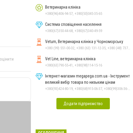
Ветеринарна клініка
+380(96)406-94-57, +380(50)045-35-65
Система сповіщення населення
+380(67)350-44-68, +380(67)340-49-59
Vetum, Ветеринарна клініка у Чорноморську
+380 (99) 551-00-32, +380 (63) 131-12-35, +380 (48) 737-69-48, +380 (66) 784-33-31
Vet Line, ветеринарна клініка
 оцінити
+380(63)790-55-41, +380(98)114-15-16
Інтернет-магазин megapega.com.ua - Інструмент
великий вибір товара по низьким цінам
+380(93)424-80-19, +380(68)915-06-37, +380(99)306-36-14
Додати підприємство
ОГОЛОШЕННЯ