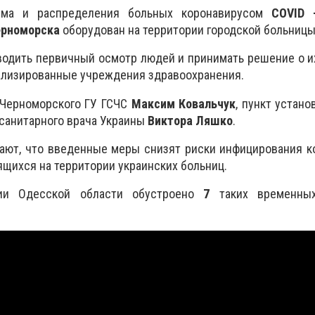
ёма и распределения больных коронавирусом
COVID 
ерноморска
оборудован на территории городской больницы
водить первичный осмотр людей и принимать решение о 
ализированные учреждения здравоохранения.
 Черноморского ГУ ГСЧС
Максим Ковальчук
, пункт устано
санитарного врача Украины
Виктора Ляшко
.
ают, что введенные меры снизят риски инфицирования к
ящихся на территории украинских больниц.
ии Одесской области обустроено
7
таких временных