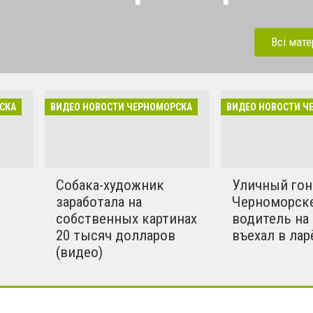
орска. Будь в курсе самых
льных новостей
Всі мате
одписывайся на наш канал
уппу в Facebook. Для
й наше бесплатное
СКА
ВИДЕО НОВОСТИ ЧЕРНОМОРСКА
ВИДЕО НОВОСТИ Ч
жение IOS / Android.
Собака-художник
Уличный гон
заработала на
Черноморск
м
собственных картинах
водитель на
20 тысяч долларов
въехал в лар
(видео)