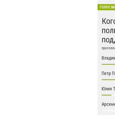
ГОЛОС М
Ког
пол
под
проголос
Влади
Петр 
Юлия 
Арсен