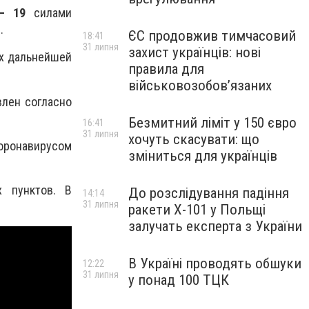
– 19
силами
.
ЄС продовжив тимчасовий
18:41
31 липня
захист українців: нові
их дальнейшей
правила для
військовозобов’язаних
влен согласно
Безмитний ліміт у 150 євро
16:41
31 липня
хочуть скасувати: що
оронавирусом
зміниться для українців
 пунктов. В
До розслідування падіння
14:14
31 липня
ракети Х-101 у Польщі
залучать експерта з України
В Україні проводять обшуки
12:22
31 липня
у понад 100 ТЦК