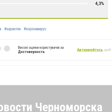
4,3%
а
#карантин
#коронавирус
Високі оцінки користувачів за
Авторизуйтесь
, щоб
Достоверность
овости Черноморска