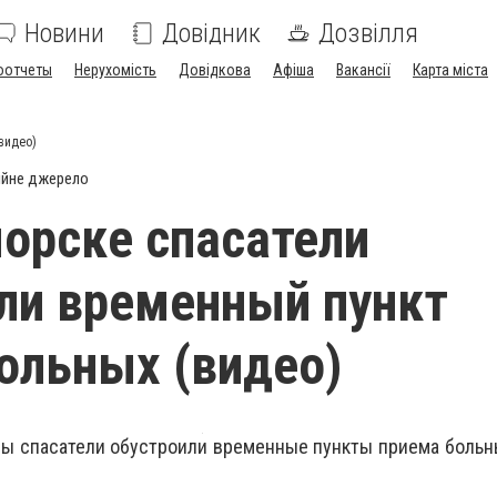
Новини
Довідник
Дозвілля
оотчеты
Нерухомість
Довідкова
Афіша
Вакансії
Карта міста
видео)
ійне джерело
орске спасатели
ли временный пункт
ольных (видео)
ны спасатели обустроили временные пункты приема больн