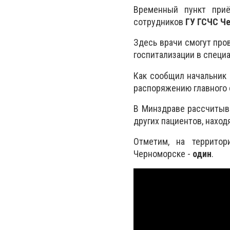
Временный пункт при
сотрудников
ГУ ГСЧС Ч
Здесь врачи смогут про
госпитализации в специ
Как сообщил начальник
распоряжению главного 
В Минздраве рассчитыв
других пациентов, наход
Отметим, на территор
Черноморске -
один
.