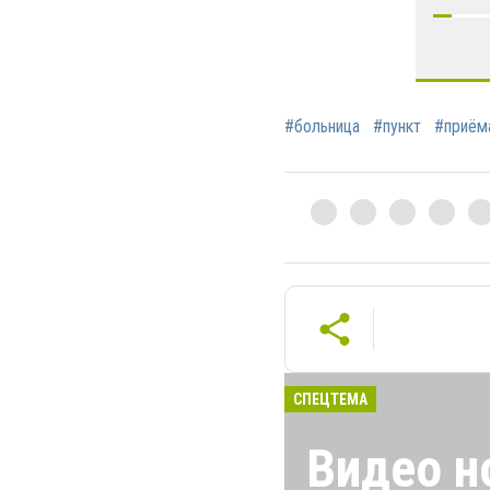
#больница
#пункт
#приём
СПЕЦТЕМА
Видео н