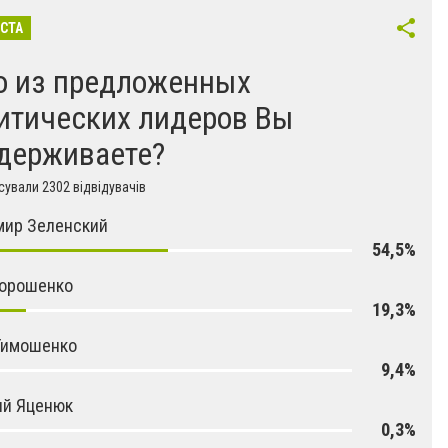
ІСТА
о из предложенных
итических лидеров Вы
держиваете?
ували 2302 відвідувачів
мир Зеленский
54,5%
Порошенко
19,3%
Тимошенко
9,4%
ий Яценюк
0,3%