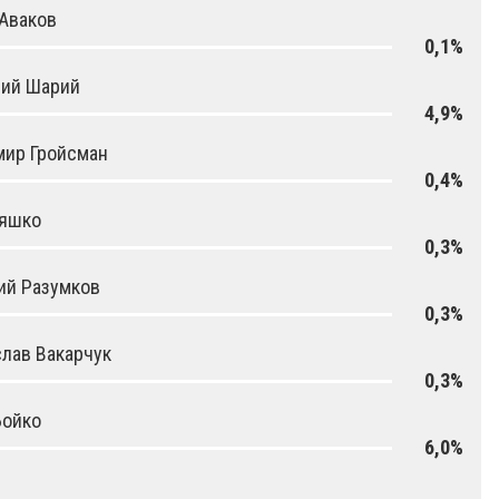
Аваков
0,1%
лий Шарий
4,9%
мир Гройсман
0,4%
Ляшко
0,3%
ий Разумков
0,3%
лав Вакарчук
0,3%
Бойко
6,0%
й