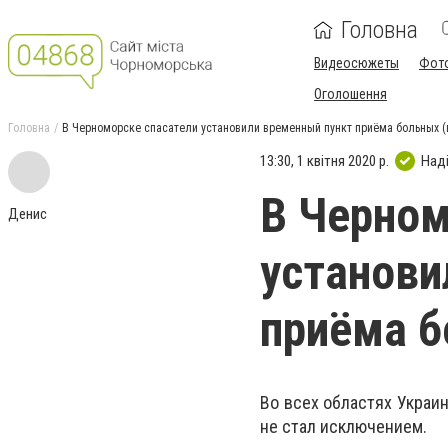
Головна
Видеосюжеты
Фот
Оголошення
Головна
В Черноморске спасатели установили временный пункт приёма больных (
13:30, 1 квітня 2020 р.
Над
В Черном
Денис
установи
приёма б
Во всех областях Украи
не стал исключением.