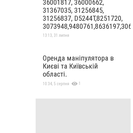
36001817, 36000662,
31367035, 31256845,
31256837, D5244T,8251720,
3073948,9480761,8636197,306
13:13, 31 липня
Оренда маніпулятора в
Києві та Київській
області.
1
10:34, 5 серпня