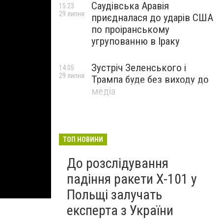
Саудівська Аравія
15:23
29 липня
приєдналася до ударів США
по проіранському
угрупованню в Іраку
Зустріч Зеленського і
14:05
29 липня
Трампа буде без виходу до
медіа
ТОП НОВИНИ
До розслідування
падіння ракети Х-101 у
Польщі залучать
експерта з України