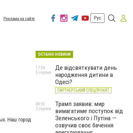
Рус
Реклама на сайте
ОСТАННІ НОВИНИ
Де відсвяткувати день
17:34
5 серпня
народження дитини в
Одесі?
ПАРТНЕРСЬКИЙ СПЕЦПРОЄКТ
Трамп заявив: мир
08:55
2 серпня
вимагатиме поступок від
Зеленського і Путіна —
ых. Наш город
озвучив своє бачення
врегулювання