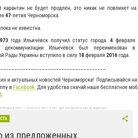
 карантин не будет продлён, это никак не повлияет на
ия
47
-летия Черноморска.
пока не известна.
973
года Ильичёвск получил статус города.
4
феврал
 декоммунизации Ильичёвск был переименован в 
й Рады Украины вступило в силу
18
февраля
2016
года.
_______________________________________
жих и актуальных новостей Черноморска! Подписывайся на
уппу в
Facebook.
Для удобства скачай наше бесплатное мо
d
.
бхідний текст і натисніть Ctrl + Enter, щоб повідомити про це редакцію
ІСТА
о из предложенных