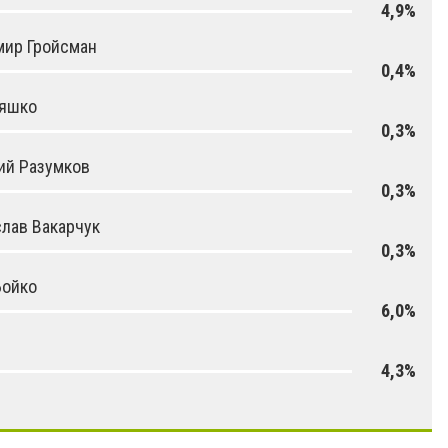
4,9%
мир Гройсман
0,4%
Ляшко
0,3%
ий Разумков
0,3%
лав Вакарчук
0,3%
Бойко
6,0%
й
4,3%