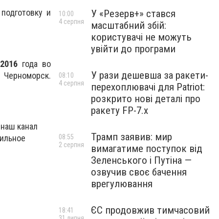
 подготовку и
У «Резерв+» стався
10:00
4 серпня
масштабний збій:
користувачі не можуть
увійти до програми
я
2016
года во
У рази дешевша за ракети-
Черноморск.
08:10
4 серпня
перехоплювачі для Patriot:
розкрито нові деталі про
ракету FP-7.x
 наш канал
Трамп заявив: мир
08:55
бильное
2 серпня
вимагатиме поступок від
Зеленського і Путіна —
озвучив своє бачення
врегулювання
ЄС продовжив тимчасовий
18:41
31 липня