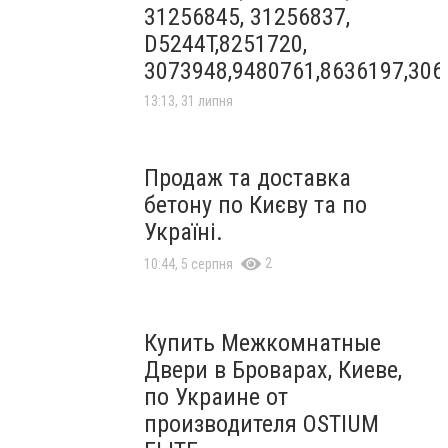
31256845, 31256837,
D5244T,8251720,
3073948,9480761,8636197,306
13:13, 31 липня
Продаж та доставка
бетону по Києву та по
Україні.
2
10:44, 5 серпня
Купить Межкомнатные
Двери в Броварах, Киеве,
по Украине от
производителя OSTIUM