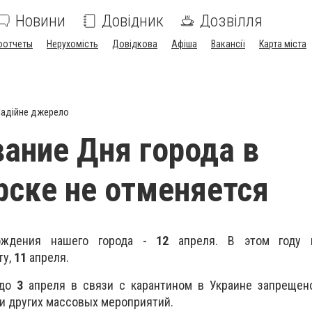
Новини
Довідник
Дозвілля
оотчеты
Нерухомість
Довідкова
Афіша
Вакансії
Карта міста
адійне джерело
ание Дня города в
ске не отменяется
ждения нашего города -
12
апреля. В этом году п
ту,
11
апреля.
 до
3
апреля в связи с карантином в Украине запрещен
 и других массовых мероприятий.