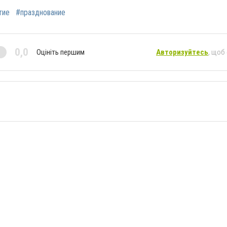
тие
#празднование
0,0
Оцініть першим
Авторизуйтесь
, щоб