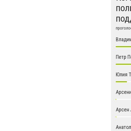
пол
под
проголос
Влади
Петр 
Юлия 
Арсен
Арсен 
Анато