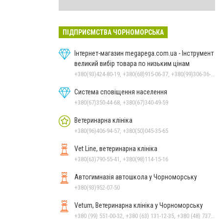
ПІДПРИЄМСТВА ЧОРНОМОРСЬКА
Інтернет-магазин megapega.com.ua - Інструмент
великий вибір товара по низьким цінам
+380(93)424-80-19, +380(68)915-06-37, +380(99)306-36-14
Система сповіщення населення
+380(67)350-44-68, +380(67)340-49-59
Ветеринарна клініка
+380(96)406-94-57, +380(50)045-35-65
Vet Line, ветеринарна клініка
+380(63)790-55-41, +380(98)114-15-16
Автогимназія автошкола у Чорноморську
+380(93)952-07-50
Vetum, Ветеринарна клініка у Чорноморську
+380 (99) 551-00-32, +380 (63) 131-12-35, +380 (48) 737-69-48, +380 (66) 784-33-31