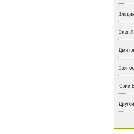
Влади
Олег 
Дмитр
Святос
Юрий 
Друго