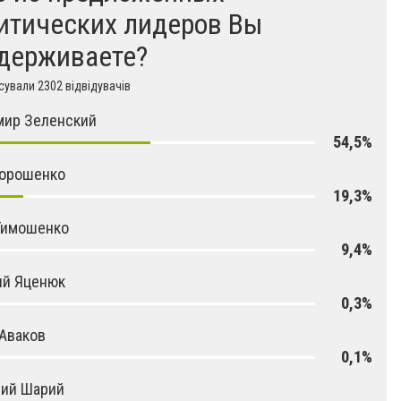
итических лидеров Вы
держиваете?
ували 2302 відвідувачів
мир Зеленский
54,5%
Порошенко
19,3%
Тимошенко
9,4%
ий Яценюк
0,3%
Аваков
0,1%
лий Шарий