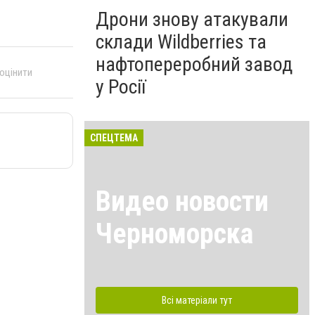
Дрони знову атакували
склади Wildberries та
нафтопереробний завод
 оцінити
у Росії
СПЕЦТЕМА
Видео новости
Черноморска
Всі матеріали тут