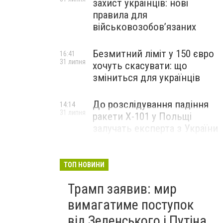
захист українців: нові
правила для
військовозобов’язаних
Безмитний ліміт у 150 євро
16:41
31 липня
хочуть скасувати: що
зміниться для українців
До розслідування падіння
14:14
31 липня
ракети Х-101 у Польщі
залучать експерта з України
ТОП НОВИНИ
Трамп заявив: мир
вимагатиме поступок
від Зеленського і Путіна