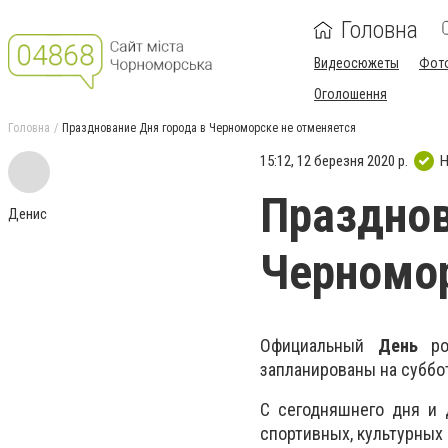
Головна
Видеосюжеты
Фот
Оголошення
Головна
Празднование Дня города в Черноморске не отменяется
15:12, 12 березня 2020 р.
Н
Празднов
Денис
Черномор
Официальный
День
ро
запланированы на суббо
С сегодняшнего дня и
спортивных, культурных