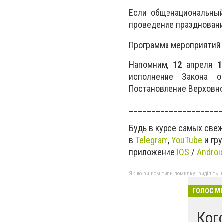
Если общенациональный
проведение празднован
Программа мероприятий 
Напомним,
12
апреля
1
исполнение Закона о
Постановление Верховно
____________________
Будь в курсе самых све
в
Telegram
,
YouTube
и гр
приложение
IOS
/
Androi
Якщо ви помітили помилку, виділіть нео
ГОЛОС М
Ког