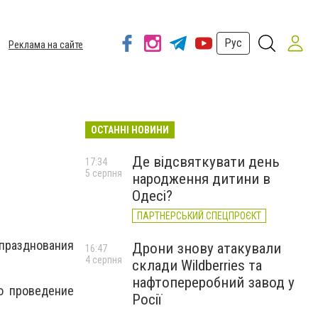
Рус
Реклама на сайте
ОСТАННІ НОВИНИ
Де відсвяткувати день
17:34
5 серпня
народження дитини в
Одесі?
ПАРТНЕРСЬКИЙ СПЕЦПРОЄКТ
разднования
Дрони знову атакували
16:47
4 серпня
склади Wildberries та
нафтопереробний завод у
о проведение
Росії