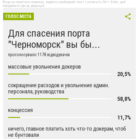
Якщо ви помітили помилку, виділіть необхідний текст і натисніть Ctrl + Enter, щоб
повідомити про це редакцію
ГОЛОС МІСТА
Для спасения порта
"Черноморск" вы бы...
проголосувало 1178 відвідувачів
массовые увольнения докеров
20,5%
сокращение расходов и увольнение админ.
персонала, руководства
58,8%
концессия
11,7%
ничего, главное платить хоть что-то докерам, чтоб
не бунтовали