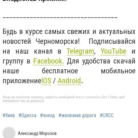
__________________________________
Будь в курсе самых свежих и актуальных
новостей Черноморска! Подписывайся
на наш канал в
Telegram
,
YouTube
и
группу в
Facebook
.
Для удобства скачай
наше бесплатное мобильное
приложение
IOS
/
Android
.
Якщо ви помітили помилку, виділіть необхідний текст і натисніть Ctrl + Enter, щоб
повідомити про це редакцію
#Киев
#Одесса
#поезд
#железная дорога
#CRCC
Александр Морозов