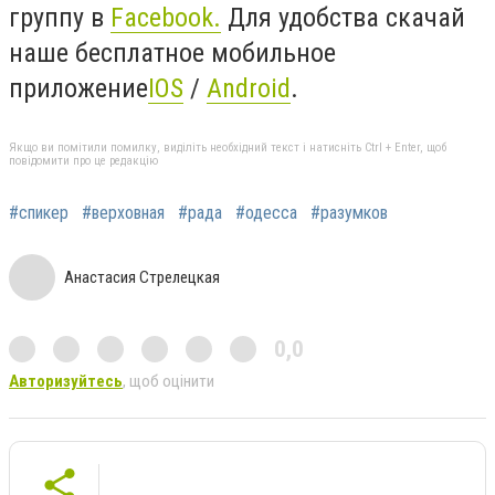
группу в
Facebook
.
Для удобства скачай
наше бесплатное мобильное
приложение
IOS
/
Android
.
Якщо ви помітили помилку, виділіть необхідний текст і натисніть Ctrl + Enter, щоб
повідомити про це редакцію
#спикер
#верховная
#рада
#одесса
#разумков
Анастасия Стрелецкая
0,0
Авторизуйтесь
, щоб оцінити