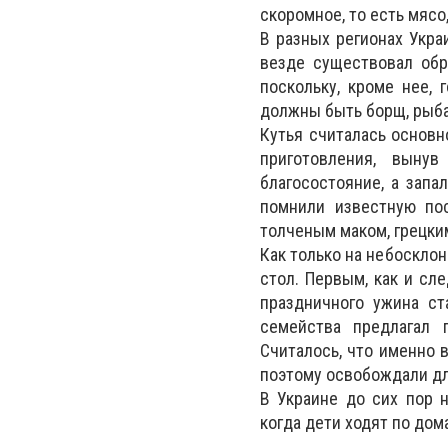
скоромное, то есть мясо
В разных регионах Укра
везде существовал обр
поскольку, кроме нее,
должны быть борщ, рыба,
Кутья считалась основн
приготовления, выну
благосостояние, а запа
помнили известную пос
толченым маком, грецки
Как только на небосклон
стол. Первым, как и сл
праздничного ужина ста
семейства предлагал 
Считалось, что именно 
поэтому освобождали для
В Украине до сих пор н
когда дети ходят по до
____________________