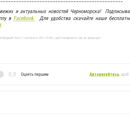
свежих и актуальных новостей Черноморска! Подписыва
ппу в
Facebook.
Для удобства скачайте наше бесплатн
d
.
бхідний текст і натисніть Ctrl + Enter, щоб повідомити про це редакцію
0,0
Оцініть першим
Авторизуйтесь
, щоб