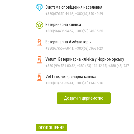
Система сповіщення населення
+380(67)350-44-68, +380(67)340-49-59
Ветеринарна клініка
+380(96)406-94-57, +380(50)045-35-65
Ветеринарна Амбулаторія
+380(67)557-60-41, +380(63)036-31-23
Vetum, Ветеринарна клініка у Чорноморську
+380 (99) 551-00-32, +380 (63) 131-12-35, +380 (48) 737-69-48, +380 (66) 784-33-31
Vet Line, ветеринарна клініка
+380(63)790-55-41, +380(98)114-15-16
Додати підприємство
ОГОЛОШЕННЯ