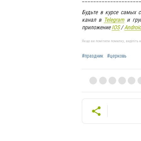
Будьте в курсе самых 
канал в
Telegram
и гру
приложение
IOS
/
An
d
roi
Якщо ви помітили помилку, виділіть нео
#праздник
#церковь