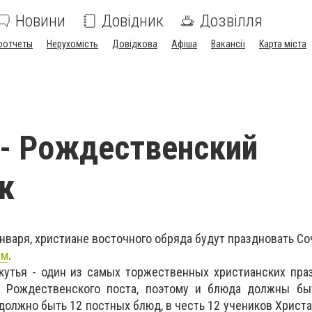
Новини
Довідник
Дозвілля
оотчеты
Нерухомість
Довідкова
Афіша
Вакансії
Карта міста
 - Рождественский
к
нваря, христиане восточного обряда будут праздновать Со
рм
.
кутья - один из самых торжественных христианских пра
ь Рождественского поста, поэтому и блюда должны бы
 должно быть 12 постных блюд, в честь 12 учеников Христа