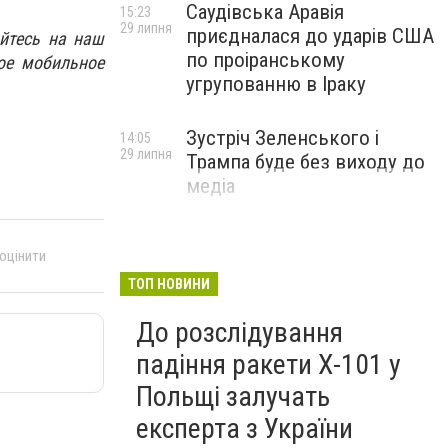
Саудівська Аравія
15:23
29 липня
приєдналася до ударів США
йтесь на наш
по проіранському
ое мобильное
угрупованню в Іраку
Зустріч Зеленського і
14:05
29 липня
Трампа буде без виходу до
медіа
 оцінити
ТОП НОВИНИ
До розслідування
падіння ракети Х-101 у
Польщі залучать
експерта з України