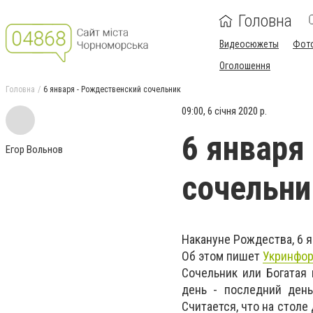
Головна
Видеосюжеты
Фот
Оголошення
Головна
6 января - Рождественский сочельник
09:00, 6 січня 2020 р.
6 января
Егор Вольнов
сочельни
Накануне Рождества, 6 я
Об этом пишет
Укринфо
Сочельник или Богатая 
день - последний ден
Считается, что на столе