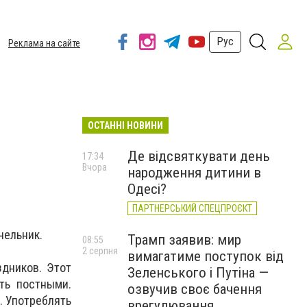
Рус
Реклама на сайте
ОСТАННІ НОВИНИ
Де відсвяткувати день
17:34
Вчора
народження дитини в
Одесі?
ПАРТНЕРСЬКИЙ СПЕЦПРОЄКТ
чельник.
Трамп заявив: мир
08:55
2 серпня
вимагатиме поступок від
здников. Этот
Зеленського і Путіна —
ть постными.
озвучив своє бачення
. Употреблять
врегулювання