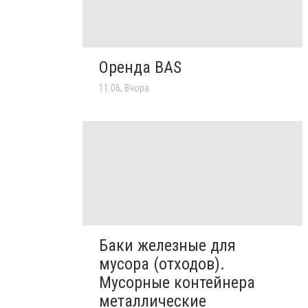
Оренда BAS
11:06, Вчора
Баки железные для
мусора (отходов).
Мусорные контейнера
металлические