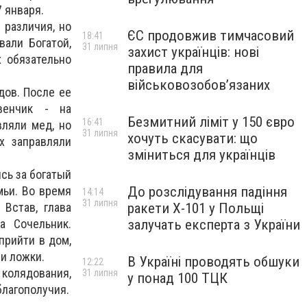
 января.
 различия, но
ЄС продовжив тимчасовий
18:41
вали Богатой,
31 липня
захист українців: нові
х обязательно
правила для
військовозобов’язаних
дов. После ее
венчик - на
Безмитний ліміт у 150 євро
16:41
вляли мед, но
31 липня
хочуть скасувати: що
х заправляли
зміниться для українців
сь за богатый
мьи. Во время
До розслідування падіння
14:14
31 липня
 Встав, глава
ракети Х-101 у Польщі
а Сочельник.
залучать експерта з України
прийти в дом,
ли ложки.
В Україні проводять обшуки
12:22
 колядования,
31 липня
у понад 100 ТЦК
благополучия.