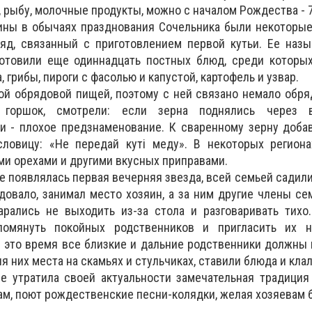
, рыбу, молочные продукты, можно с началом Рождества - 7
ины в обычаях празднования Сочельника были некоторые
яд, связанный с приготовлением первой кутьи. Ее назы
 готовили еще одиннадцать постных блюд, среди которы
 грибы, пироги с фасолью и капустой, картофель и узвар.
ой обрядовой пищей, поэтому с ней связано немало обря
в горшок, смотрели: если зерна поднялись через 
ли - плохое предзнаменование. К сваренному зерну доба
ловицу: «Не передай куті меду». В некоторых региона
ми орехами и другими вкусных приправами.
е появлялась первая вечерняя звезда, всей семьей садили
едовало, занимал место хозяин, а за ним другие члены се
рались не выходить из-за стола и разговаривать тихо.
помянуть покойных родственников и пригласить их н
в это время все близкие и дальние родственники должны 
 них места на скамьях и стульчиках, ставили блюда и кла
е утратила своей актуальности замечательная традиция
мам, поют рождественские песни-колядки, желая хозяевам 
________________________________________________