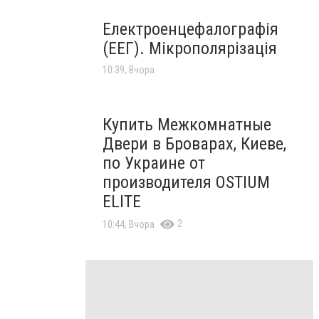
Електроенцефалографія
(ЕЕГ). Мікрополярізація
10:39, Вчора
Купить Межкомнатные
Двери в Броварах, Киеве,
по Украине от
производителя OSTIUM
ELITE
2
10:44, Вчора