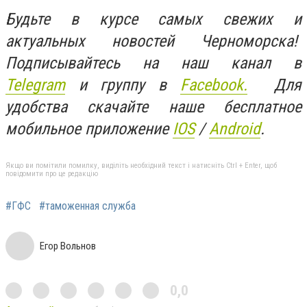
Будьте в курсе самых свежих и
актуальных новостей Черноморска!
Подписывайтесь на наш канал в
Telegram
и группу в
Facebook.
Для
удобства скачайте наше бесплатное
мобильное приложение
IOS
/
An
d
roid
.
Якщо ви помітили помилку, виділіть необхідний текст і натисніть Ctrl + Enter, щоб
повідомити про це редакцію
#ГФС
#таможенная служба
Егор Вольнов
0,0