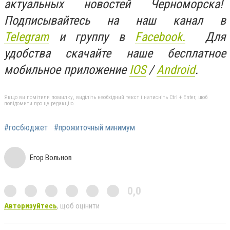
актуальных новостей Черноморска!
Подписывайтесь на наш канал в
Telegram
и группу в
Facebook.
Для
удобства скачайте наше бесплатное
мобильное приложение
IOS
/
An
d
roid
.
Якщо ви помітили помилку, виділіть необхідний текст і натисніть Ctrl + Enter, щоб
повідомити про це редакцію
#госбюджет
#прожиточный минимум
Егор Вольнов
0,0
Авторизуйтесь
, щоб оцінити