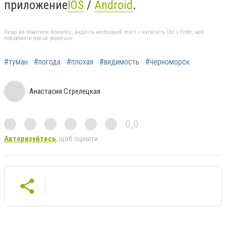
приложение
IOS
/
Android
.
Якщо ви помітили помилку, виділіть необхідний текст і натисніть Ctrl + Enter, щоб
повідомити про це редакцію
#туман
#погода
#плохая
#видимость
#черноморск
Анастасия Стрелецкая
0,0
Авторизуйтесь
, щоб оцінити