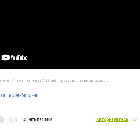
бхідний текст і натисніть Ctrl + Enter, щоб повідомити про це редакцію
иза
#Бодибилдинг
0,0
Оцініть першим
Авторизуйтесь
, щоб