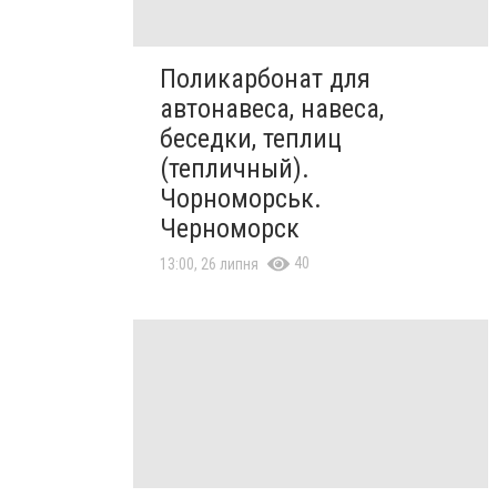
Поликарбонат для
автонавеса, навеса,
беседки, теплиц
(тепличный).
Чорноморськ.
Черноморск
40
13:00, 26 липня