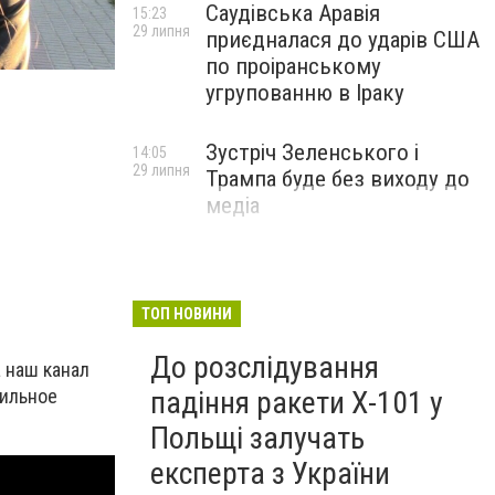
Саудівська Аравія
15:23
29 липня
приєдналася до ударів США
по проіранському
угрупованню в Іраку
Зустріч Зеленського і
14:05
29 липня
Трампа буде без виходу до
медіа
ТОП НОВИНИ
До розслідування
 наш канал
падіння ракети Х-101 у
бильное
Польщі залучать
експерта з України