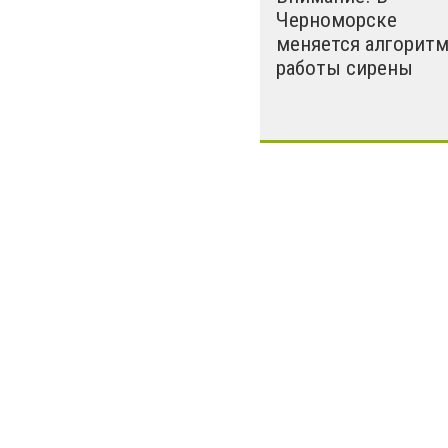
Черноморске
меняется алгорит
работы сирены