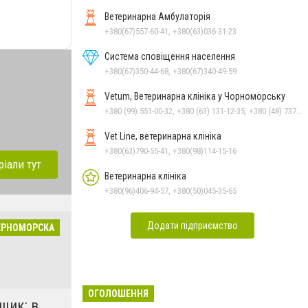
Ветеринарна Амбулаторія
+380(67)557-60-41, +380(63)036-31-23
Система сповіщення населення
+380(67)350-44-68, +380(67)340-49-59
Vetum, Ветеринарна клініка у Чорноморську
+380 (99) 551-00-32, +380 (63) 131-12-35, +380 (48) 737-69-48, +380 (66) 784-33-31
Vet Line, ветеринарна клініка
+380(63)790-55-41, +380(98)114-15-16
ріали тут
Ветеринарна клініка
+380(96)406-94-57, +380(50)045-35-65
Додати підприємство
ЕРНОМОРСКА
ОГОЛОШЕННЯ
щик: в