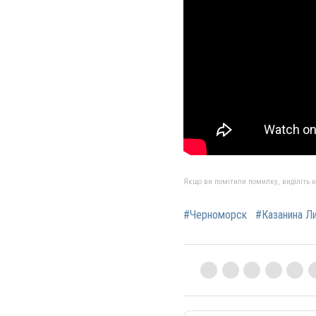
Якщо ви помітили помилку, виділіть нео
#Черноморск
#Казанина Л