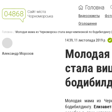
Головна
Видеосюжеты
Фот
Оголошення
Головна
Молодая мама из Черноморска стала вице-чемпионкой по бодибилдингу 
14:39, 11 листопада 2019 р.
Молодая
Александр Морозов
стала ви
бодибилд
Молодая мама из Черн
бодибилдингу.
Елизавет