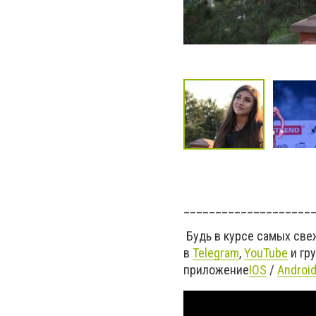
____________________
Будь в курсе самых све
в
Telegram
,
YouTube
и гр
приложение
IOS
/
Androi