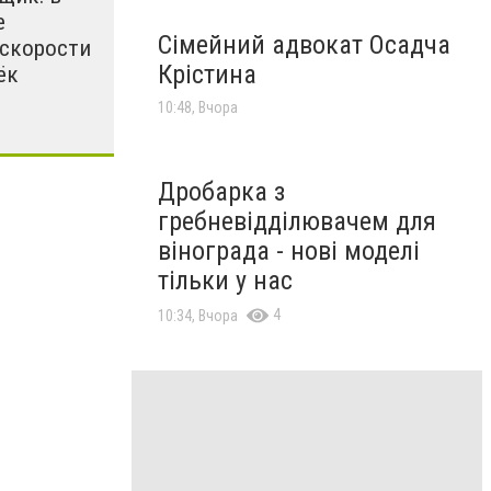
е
Сімейний адвокат Осадча
 скорости
Крістина
ёк
10:48, Вчора
Дробарка з
гребневідділювачем для
вінограда - нові моделі
тільки у нас
4
10:34, Вчора