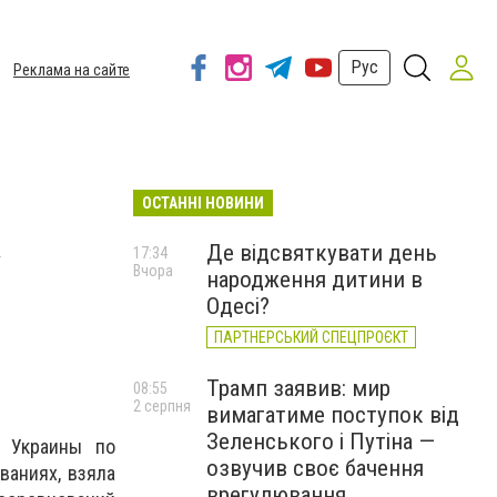
Рус
Реклама на сайте
ОСТАННІ НОВИНИ
а
Де відсвяткувати день
17:34
Вчора
народження дитини в
Одесі?
ПАРТНЕРСЬКИЙ СПЕЦПРОЄКТ
Трамп заявив: мир
08:55
2 серпня
вимагатиме поступок від
Зеленського і Путіна —
й Украины по
озвучив своє бачення
ваниях, взяла
врегулювання