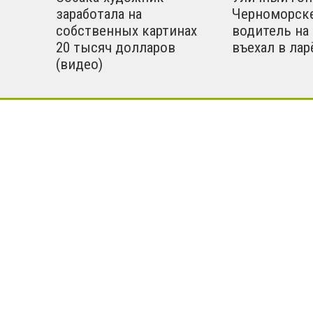
заработала на
Черноморск
м
собственных картинах
водитель на
20 тысяч долларов
въехал в лар
(видео)