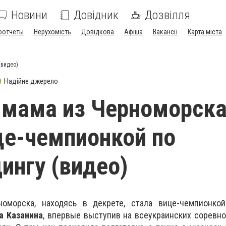
Новини
Довідник
Дозвілля
оотчеты
Нерухомість
Довідкова
Афіша
Вакансії
Карта міста
(видео)
Надійне джерело
 мама из Черноморск
це-чемпионкой по
ингу (видео)
оморска, находясь в декрете, стала вице-чемпионко
а Казанина
, впервые выступив на всеукраинских соревно