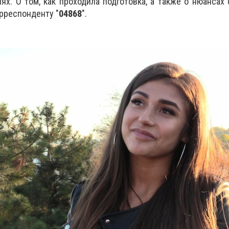
иях. О том, как проходила подготовка, а также о нюансах
орреспонденту "
04868
".