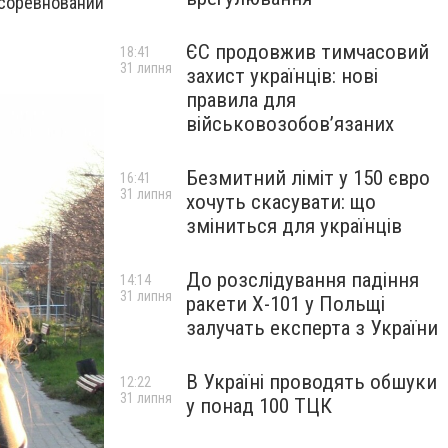
 соревнований
ЄС продовжив тимчасовий
18:41
31 липня
захист українців: нові
правила для
військовозобов’язаних
Безмитний ліміт у 150 євро
16:41
31 липня
хочуть скасувати: що
зміниться для українців
До розслідування падіння
14:14
31 липня
ракети Х-101 у Польщі
залучать експерта з України
В Україні проводять обшуки
12:22
31 липня
у понад 100 ТЦК