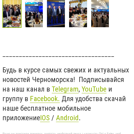
__________________________________
Будь в курсе самых свежих и актуальных
новостей Черноморска! Подписывайся
на наш канал в
Telegram
,
YouTube
и
группу в
Facebook
.
Для удобства скачай
наше бесплатное мобильное
приложение
IOS
/
Android
.
Якщо ви помітили помилку, виділіть необхідний текст і натисніть Ctrl + Enter, щоб