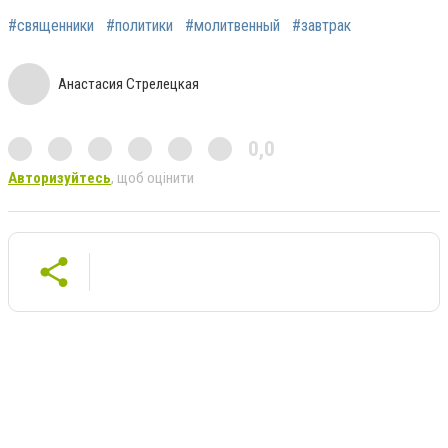
#священники
#политики
#молитвенный
#завтрак
Анастасия Стрелецкая
0,0
Авторизуйтесь
, щоб оцінити