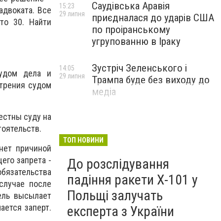
Саудівська Аравія
15:23
адвоката. Все
29 липня
приєдналася до ударів США
то 30. Найти
по проіранському
угрупованню в Іраку
Зустріч Зеленського і
14:05
судом дела и
29 липня
Трампа буде без виходу до
отрения судом
медіа
естны суду на
оятельств.
ТОП НОВИНИ
анет причиной
его запрета -
До розслідування
бязательства
падіння ракети Х-101 у
случае после
Польщі залучать
ель высылает
ается заперт.
експерта з України