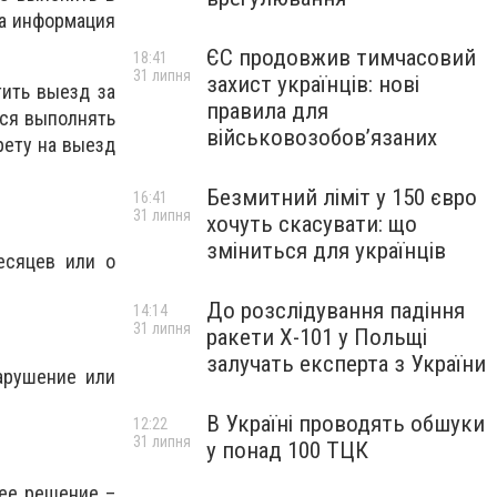
та информация
ЄС продовжив тимчасовий
18:41
31 липня
захист українців: нові
тить выезд за
правила для
тся выполнять
військовозобов’язаних
рету на выезд
Безмитний ліміт у 150 євро
16:41
31 липня
хочуть скасувати: що
зміниться для українців
есяцев или о
До розслідування падіння
14:14
31 липня
ракети Х-101 у Польщі
залучать експерта з України
нарушение или
В Україні проводять обшуки
12:22
31 липня
у понад 100 ТЦК
ее решение –