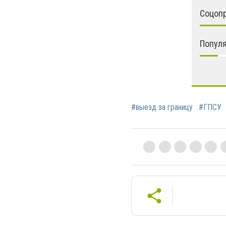
Соцоп
Попул
#выезд за границу
#ГПСУ