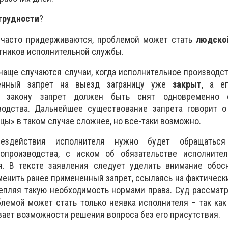
трудности
?
 часто придерживаются, проблемой может стать
людско
тников исполнительной службы.
 чаще случаются случаи, когда исполнительное производст
енный запрет на выезд заграницу уже
закрыт
, а е
о закону запрет должен быть снят одновременно 
водства. Дальнейшее существование запрета говорит о
цы» в таком случае сложнее, но все-таки возможно.
здействия исполнителя нужно будет обращатьс
допроизводства, с иском об обязательстве исполните
. В тексте заявления следует уделить внимание обосн
менить ранее примененный запрет, ссылаясь на фактичес
епляя такую необходимость нормами права. Суд рассмат
блемой может стать только неявка исполнителя – так как
ает возможности решения вопроса без его присутствия.