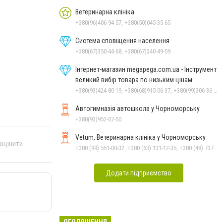
Ветеринарна клініка
+380(96)406-94-57, +380(50)045-35-65
Система сповіщення населення
+380(67)350-44-68, +380(67)340-49-59
Інтернет-магазин megapega.com.ua - Інструмент
великий вибір товара по низьким цінам
+380(93)424-80-19, +380(68)915-06-37, +380(99)306-36-14
Автогимназія автошкола у Чорноморську
+380(93)952-07-50
Vetum, Ветеринарна клініка у Чорноморську
 оцінити
+380 (99) 551-00-32, +380 (63) 131-12-35, +380 (48) 737-69-48, +380 (66) 784-33-31
Додати підприємство
ОГОЛОШЕННЯ