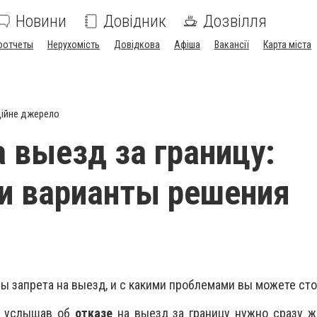
Новини
Довідник
Дозвілля
оотчеты
Нерухомість
Довідкова
Афіша
Вакансії
Карта міста
ійне джерело
а выезд за границу:
и варианты решения
ны запрета на выезд, и с какими проблемами вы можете ст
, услышав об
отказе
на выезд за границу нужно сразу 