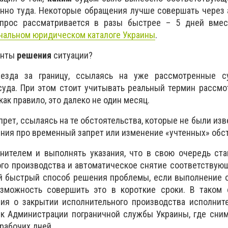
нно туда. Некоторые обращения лучше совершать через 
апрос рассматривается в разы быстрее – 5 дней вмес
нальном юридическом каталоге Украины
.
анты
решения
ситуации?
ыезда за границу, ссылаясь на уже рассмотренные 
суда. При этом стоит учитывать реальный термин рассм
ак правило, это далеко не один месяц.
прет, ссылаясь на те обстоятельства, которые не были изв
ия про временный запрет или изменение «учтенных» обст
лнителем и выполнять указания, что в свою очередь ст
го производства и автоматическое снятие соответствующ
й быстрый способ решения проблемы, если выполнение о
зможность совершить это в короткие сроки. В таком 
ия о закрытии исполнительного производства исполнит
к Администрации пограничной службы Украины, где сним
рабочих дней.