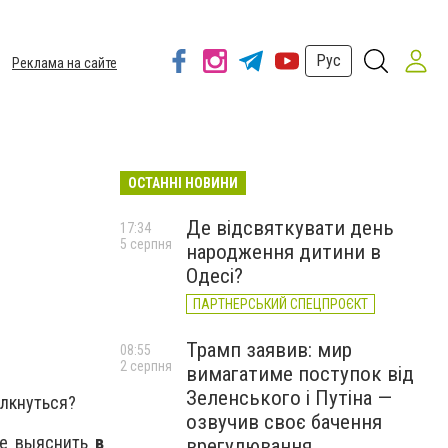
Рус
Реклама на сайте
ОСТАННІ НОВИНИ
Де відсвяткувати день
17:34
5 серпня
народження дитини в
Одесі?
ПАРТНЕРСЬКИЙ СПЕЦПРОЄКТ
Трамп заявив: мир
08:55
2 серпня
вимагатиме поступок від
Зеленського і Путіна —
олкнуться?
озвучив своє бачення
же выяснить
в
врегулювання