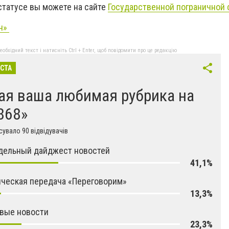
статусе вы можете на сайте
Государственной пограничной
он»
бхідний текст і натисніть Ctrl + Enter, щоб повідомити про це редакцію
ІСТА
ая ваша любимая рубрика на
868»
увало 90 відвідувачів
дельный дайджест новостей
41,1%
ческая передача «Переговорим»
13,3%
вые новости
23,3%