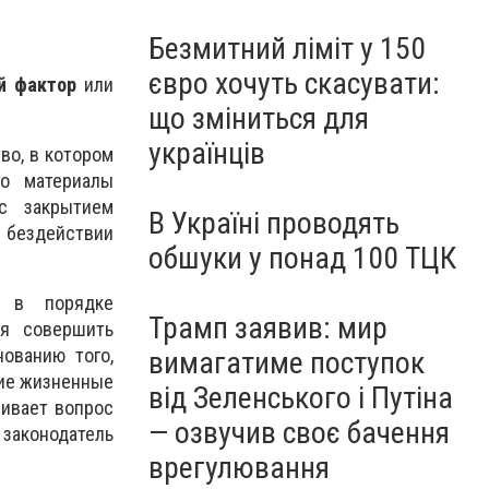
Безмитний ліміт у 150
євро хочуть скасувати:
й фактор
или
що зміниться для
українців
во, в котором
го материалы
с закрытием
В Україні проводять
 бездействии
обшуки у понад 100 ТЦК
я в порядке
Трамп заявив: мир
ля совершить
ованию того,
вимагатиме поступок
кие жизненные
від Зеленського і Путіна
ривает вопрос
— озвучив своє бачення
 законодатель
врегулювання