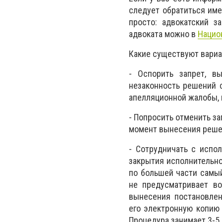
следует обратиться име
просто: адвокатский з
адвоката можно в
Нацио
Какие существуют вари
- Оспорить запрет, в
незаконность решений 
апелляционной жалобы, к
- Попросить отменить за
момент вынесения решен
- Сотрудничать с испо
закрытия исполнительно
по большей части самы
не предусматривает во
вынесения постановлен
его электронную копию 
Процедура занимает 3-5 