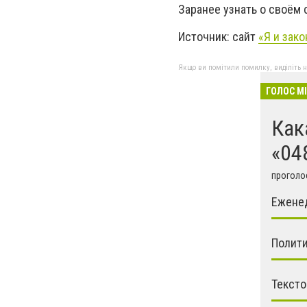
Заранее узнать о своём 
Источник: сайт
«Я и зак
Якщо ви помітили помилку, виділіть нео
ГОЛОС М
Как
«04
проголос
Ежене
Полити
Тексто