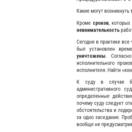
Какие могут возникнуть
Кроме
сроков
, которых
невнимательность
рабо
Сегодня в практике все
был установлен врем
уничтожены
. Согласн
исполнительного произ
исполнителя. Найти «кон
К суду в случае бе
административного су
определенные действия
почему суду следует от
обстоятельства и подкр
за одно заседание. Про
вообще не предусматрив