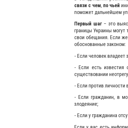
связи с чем
,
по чьей
ини
поможет дальнейшем упр
Первый шаг
– это выяс
границы Украины могут 
свои обещания. Если же
обоснованные законом:
- Если человек владеет 
- Если есть известия 
существовании неотрегул
- Если против личности
- Если гражданин, в м
злодеяние;
- Если у гражданина отс
Если у вас есть информ