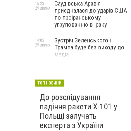
Саудівська Аравія
15:23
29 липня
приєдналася до ударів США
по проіранському
угрупованню в Іраку
Зустріч Зеленського і
14:05
29 липня
Трампа буде без виходу до
медіа
ТОП НОВИНИ
До розслідування
падіння ракети Х-101 у
Польщі залучать
експерта з України