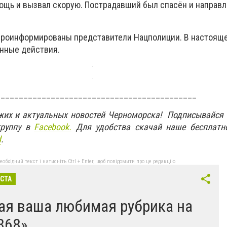
щь и вызвал скорую. Пострадавший был спасён и направл
роинформированы представители Нацполиции. В настоящ
нные действия.
____________________________________________
ежих и актуальных новостей Черноморска! Подписывайся
руппу в
Facebook.
Для удобства скачай наше бесплатн
d
.
бхідний текст і натисніть Ctrl + Enter, щоб повідомити про це редакцію
ІСТА
ая ваша любимая рубрика на
868»