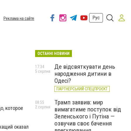
Рус
Реклама на сайте
ОСТАННІ НОВИНИ
Де відсвяткувати день
17:34
5 серпня
народження дитини в
Одесі?
ПАРТНЕРСЬКИЙ СПЕЦПРОЄКТ
Трамп заявив: мир
08:55
2 серпня
о, которое
вимагатиме поступок від
Зеленського і Путіна —
озвучив своє бачення
жащий оказал
врегулювання