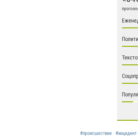
проголос
Ежене
Полити
Тексто
Соцоп
Попул
#происшествие
#инцидент