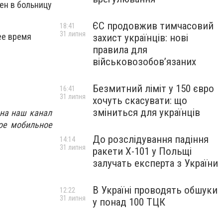
ен в больницу
ЄС продовжив тимчасовий
18:41
31 липня
ее время
захист українців: нові
правила для
військовозобов’язаних
Безмитний ліміт у 150 євро
16:41
31 липня
хочуть скасувати: що
зміниться для українців
 на наш канал
ое мобильное
До розслідування падіння
14:14
31 липня
ракети Х-101 у Польщі
залучать експерта з України
В Україні проводять обшуки
12:22
31 липня
у понад 100 ТЦК