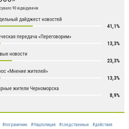
увало 90 відвідувачів
дельный дайджест новостей
41,1%
ческая передача «Переговорим»
13,3%
вые новости
23,3%
рос «Мнение жителей»
13,3%
ярные жители Черноморска
8,9%
#пограничник
#Нацполиция
#следственные
#действия