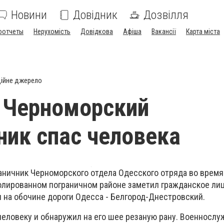
Новини
Довідник
Дозвілля
оотчеты
Нерухомість
Довідкова
Афіша
Вакансії
Карта міста
ійне джерело
 Черноморский
ник спас человека
раничник Черноморского отдела Одесского отряда во время
олированном пограничном районе заметил гражданское лиц
я на обочине дороги Одесса - Белгород-Днестровский.
человеку и обнаружил на его шее резаную рану. Военнослу