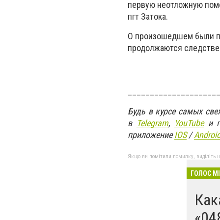
первую неотложную помо
пгт Затока.
О произошедшем были п
продолжаются следстве
____________________
Будь в курсе самых св
в
Telegram
,
YouTube
и г
приложение
IOS
/
Androi
Якщо ви помітили помилку, виділіть нео
ГОЛОС М
Как
«04