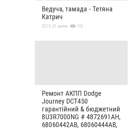
Ведуча, тамада - Тетяна
Катрич
122
22:15, 31 липня
Ремонт АКПП Dodge
Journey DCT450
гарантійний & бюджетний
8U3R7000NG # 4872691AH,
68060442AB, 68060444AB,