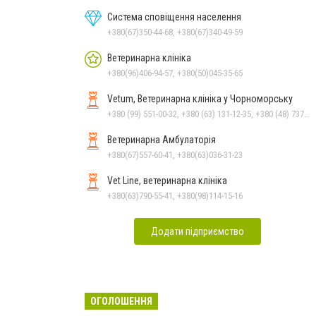
Система сповіщення населення
+380(67)350-44-68, +380(67)340-49-59
Ветеринарна клініка
+380(96)406-94-57, +380(50)045-35-65
Vetum, Ветеринарна клініка у Чорноморську
+380 (99) 551-00-32, +380 (63) 131-12-35, +380 (48) 737-69-48, +380 (66) 784-33-31
Ветеринарна Амбулаторія
+380(67)557-60-41, +380(63)036-31-23
Vet Line, ветеринарна клініка
+380(63)790-55-41, +380(98)114-15-16
Додати підприємство
ОГОЛОШЕННЯ