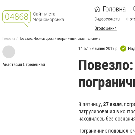
Головна
Видеосюжеты
Фот
Оголошення
Головна
Повезло: Черноморский пограничник спас человека
14:57, 29 липня 2019 р.
Над
Повезло:
Анастасия Стрелецкая
погранич
В пятницу,
27 июля
, пог
патрулирования в контр
находилось без сознани
Пограничник подошёл к 