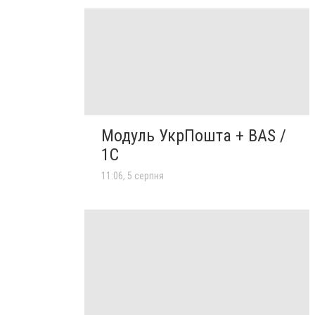
Модуль УкрПошта + BAS /
1C
11:06, 5 серпня