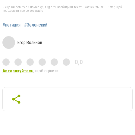
Якщо ви помітили помилку, виділіть необхідний текст і натисніть Ctrl + Enter, щоб
повідомити про це редакцію
#петиция
#Зеленский
Егор Вольнов
0,0
Авторизуйтесь
, щоб оцінити