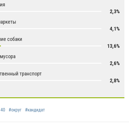
гия
2,3%
маркеты
4,1%
ие собаки
13,6%
 мусора
2,6%
твенный транспорт
2,8%
140
#округ
#кандидат