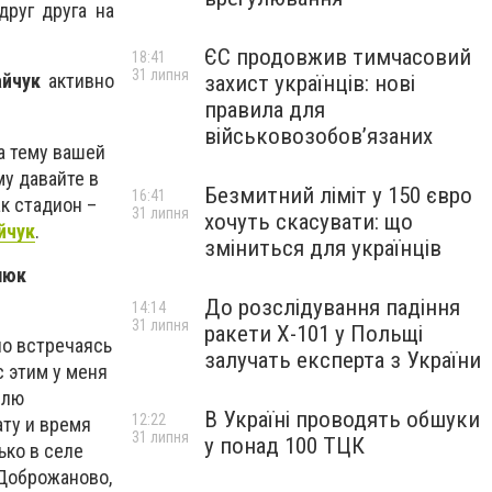
друг друга на
ЄС продовжив тимчасовий
18:41
31 липня
айчук
активно
захист українців: нові
правила для
військовозобов’язаних
а тему вашей
му давайте в
Безмитний ліміт у 150 євро
16:41
к стадион –
31 липня
хочуть скасувати: що
йчук
.
зміниться для українців
люк
До розслідування падіння
14:14
31 липня
ракети Х-101 у Польщі
но встречаясь
залучать експерта з України
с этим у меня
елю
В Україні проводять обшуки
12:22
ату и время
31 липня
у понад 100 ТЦК
ько в селе
 Доброжаново,