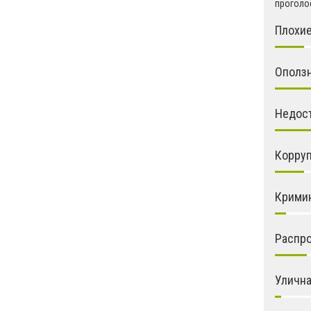
проголос
Плохие
Ополз
Недос
Корру
Крими
Распро
Улична