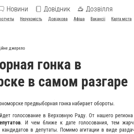
Новини
Довідник
Дозвілля
оотчеты
Нерухомість
Довідкова
Афіша
Вакансії
Карта міста
ійне джерело
рная гонка в
ске в самом разгаре
рноморске предвыборная гонка набирает обороты.
дет голосование в Верховную Раду. От нашего региона 
епутатов
. И чем ближе к дате голосования, тем жарч
 кандидатов в депутаты. Помимо агитации в виде разда