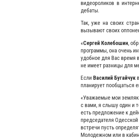
видеороликов в интерн
дебаты.
Так, уже на своих стр
вызывают своих оппоне
«
Сергей Колебошин
, об
программы, она очень ин
удобное для Вас время 
не имеет разницы для ме
Если
Василий Бугайчук
в
планирует пообщаться е
«Уважаемые мои земляки
с вами, я слышу один и т
есть предложение к дей
председателя Одесской
встречи пусть определят
Молодежном или в кабин