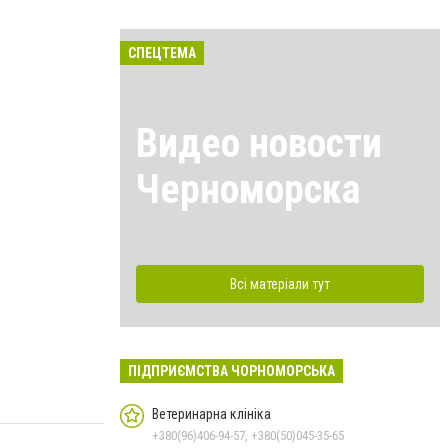
СПЕЦТЕМА
Видео новости
Черноморска
Всі матеріали тут
ПІДПРИЄМСТВА ЧОРНОМОРСЬКА
Ветеринарна клініка
+380(96)406-94-57, +380(50)045-35-65