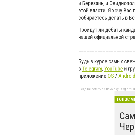
и Березань, и Овидиопол
этой власти. Я хочу Вас
собираетесь делать в В
Пройдут ли дебаты канд
нашей официальной стр
____________________
Будь в курсе самых све
в
Telegram
,
YouTube
и гр
приложение
IOS
/
Androi
Якщо ви помітили помилку, виділіть нео
ГОЛОС М
Сам
Чер