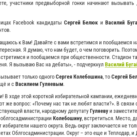
ете, участники предвыборной гонки начинают вызывать 
аницах Facebook кандидаты
Сергей Белюк
и
Василий Буг
нтов.
ращаюсь к Вам! Давайте с вами встретимся и пообщаемся н
тересная. Я думаю, что нам будет, о чем поговорить. Поэто
встретимся и пообщаемся при общественности. Стадион та
ня. Я вызываю Вас на дебаты», - подчеркнул
Василий Буга
ызывает только одного
Сергея Колебошина
, то
Сергей Бе
щё и с
Василием Гуляевым
.
! В ходе этой короткой избирательной кампании, ежеднев
от же вопрос: «Почему нас так не любят власти?». В связи 
ствующей власти, народному депутату
Гуляеву
и заместит
 облгосадминистрации
Колебошину
, встретиться. Место, д
 избиратели нашего округа. Ведь округ заключается не тол
етах Облгосадминистрации. Округ – это еще и Теплодар, и