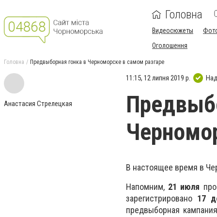
Головна
Видеосюжеты
Фот
Оголошення
Головна
Предвыборная гонка в Черноморске в самом разгаре
11:15, 12 липня 2019 р.
Над
Предвыбо
Анастасия Стрелецкая
Черномор
В настоящее время в Че
Напомним,
21 июля
прой
зарегистрировано
17 д
предвыборная кампания