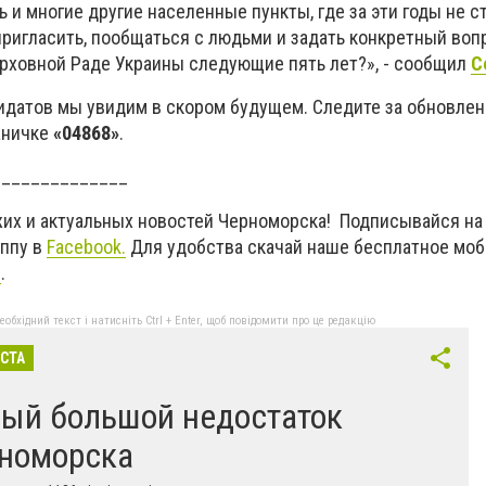
ь и многие другие населенные пункты, где за эти годы не с
 пригласить, пообщаться с людьми и задать конкретный воп
ерховной Раде Украины следующие пять лет?», - сообщил
С
идатов мы увидим в скором будущем. Следите за обновлен
аничке
«04868»
.
______________
жих и актуальных новостей Черноморска! Подписывайся на
уппу в
Facebook
.
Для удобства скачай наше бесплатное мо
d
.
бхідний текст і натисніть Ctrl + Enter, щоб повідомити про це редакцію
ІСТА
ый большой недостаток
номорска