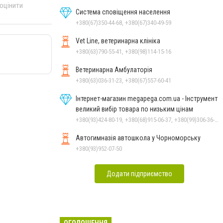
 оцінити
Система сповіщення населення
+380(67)350-44-68, +380(67)340-49-59
Vet Line, ветеринарна клініка
+380(63)790-55-41, +380(98)114-15-16
Ветеринарна Амбулаторія
+380(63)036-31-23, +380(67)557-60-41
Інтернет-магазин megapega.com.ua - Інструмент
великий вибір товара по низьким цінам
+380(93)424-80-19, +380(68)915-06-37, +380(99)306-36-14
Автогимназія автошкола у Чорноморську
+380(93)952-07-50
Додати підприємство
ОГОЛОШЕННЯ