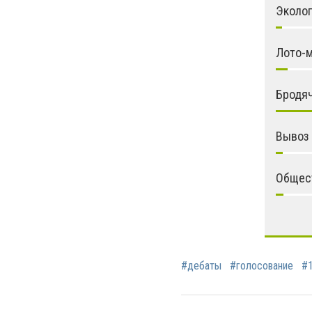
Эколо
Лото-
Бродяч
Вывоз
Общес
#дебаты
#голосование
#