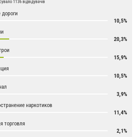
увало 1136 відвідувачів
 дороги
10,5%
ни
20,3%
трои
15,9%
пция
10,5%
нал
3,9%
странение наркотиков
11,4%
я торговля
2,1%