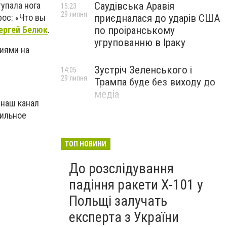
тупала нога
Саудівська Аравія
15:23
29 липня
рос: «Что вы
приєдналася до ударів США
ергей Белюк
.
по проіранському
угрупованню в Іраку
иями на
Зустріч Зеленського і
14:05
29 липня
Трампа буде без виходу до
медіа
 наш канал
бильное
ТОП НОВИНИ
До розслідування
падіння ракети Х-101 у
Польщі залучать
експерта з України