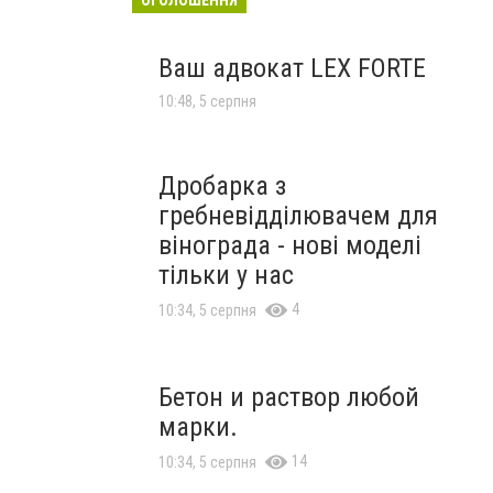
Ваш адвокат LEX FORTE
10:48, 5 серпня
Дробарка з
гребневідділювачем для
вінограда - нові моделі
тільки у нас
4
10:34, 5 серпня
Бетон и раствор любой
марки.
14
10:34, 5 серпня