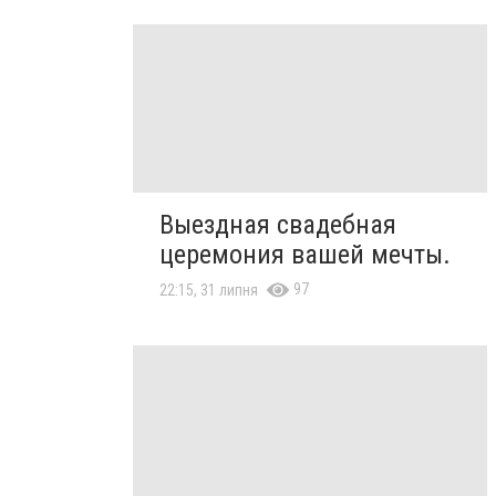
Выездная свадебная
церемония вашей мечты.
97
22:15, 31 липня