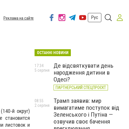
Рус
Реклама на сайте
ОСТАННІ НОВИНИ
Де відсвяткувати день
17:34
5 серпня
народження дитини в
Одесі?
ПАРТНЕРСЬКИЙ СПЕЦПРОЄКТ
Трамп заявив: мир
08:55
2 серпня
вимагатиме поступок від
(140-й округ)
Зеленського і Путіна —
е становится
озвучив своє бачення
чи листовок и
врегулювання