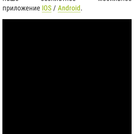
приложение
IOS
/
Android
.