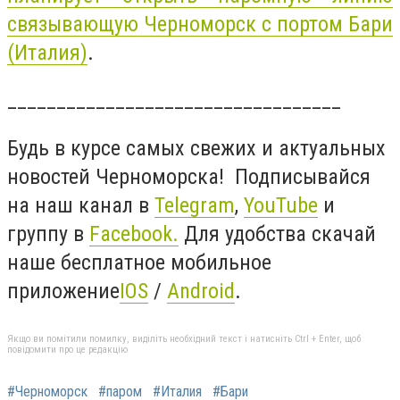
связывающую Черноморск с портом Бари
(Италия)
.
__________________________________
Будь в курсе самых свежих и актуальных
новостей Черноморска! Подписывайся
на наш канал в
Telegram
,
YouTube
и
группу в
Facebook
.
Для удобства скачай
наше бесплатное мобильное
приложение
IOS
/
Android
.
Якщо ви помітили помилку, виділіть необхідний текст і натисніть Ctrl + Enter, щоб
повідомити про це редакцію
#Черноморск
#паром
#Италия
#Бари