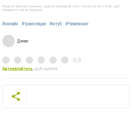
Якщо ви помітили помилку, виділіть необхідний текст і натисніть Ctrl + Enter, щоб
повідомити про це редакцію
#онлайн
#трансляция
#ютуб
#Чемпионат
Денис
0,0
Авторизуйтесь
, щоб оцінити