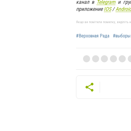
канал в
Telegram
и гру
приложение
IOS
/
An
d
roi
Якщо ви помітили помилку, виділіть нео
#Верховная Рада
#выборы