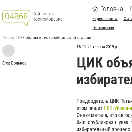
Головна
Видеосюжеты
Фот
Оголошення
Головна
ЦИК объявил о начале избирательной кампании
15:00, 23 травня 2019 р.
ЦИК объя
Егор Вольнов
избирате
Председатель ЦИК Татья
этом пишет
РБК-Украина
Она отметила, что сегод
был опубликован указ 
избирательный процесс 