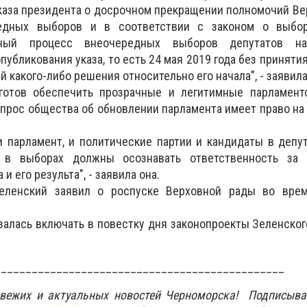
каза президента о досрочном прекращении полномочий В
едных выборов и в соответствии с законом о выбо
льный процесс внеочередных выборов депутатов на
убликования указа, то есть 24 мая 2019 года без приняти
 какого-либо решения относительно его начала", - заявила
готов обеспечить прозрачные и легитимные парламент
запрос общества об обновлении парламента имеет право на
и парламент, и политические партии и кандидаты в депу
 в выборах должны осознавать ответственность за 
и его результа", - заявила она.
еленский заявил о роспуске Верховной рады во вре
азалась включать в повестку дня законопроекты Зеленског
_______________________________________________
свежих и актуальных новостей Черноморска! Подписыва