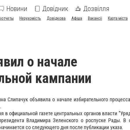
Новини
Довідник
Дозвілля
оотчеты
Нерухомість
Довідкова
Афіша
Вакансії
Карта міста
вил о начале
льной кампании
на Слипачук объявила о начале избирательного процесса
.
ня в официальной газете центральных органов власти "Уря
президента Владимира Зеленского о роспуске Рады. В с
начинается со следующего дня после публикации указа.