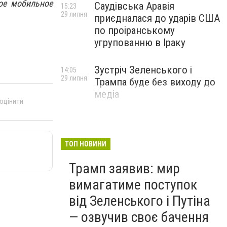
ое мобильное
Саудівська Аравія
15:23
29 липня
приєдналася до ударів США
по проіранському
угрупованню в Іраку
Зустріч Зеленського і
14:05
29 липня
Трампа буде без виходу до
медіа
 оцінити
ТОП НОВИНИ
Трамп заявив: мир
вимагатиме поступок
від Зеленського і Путіна
— озвучив своє бачення