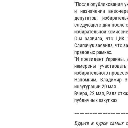
"После опубликования у
и назначении внеочер
депутатов, избирате
следующего дня после оп
избирательной комиссией
Она заявила, что ЦИК 
Слипачук заявила, что 
правовых рамках.
"И президент Украины, 
намерены участвовать
избирательного процесса 
Напомним, Владимир З
инаугурации 20 мая.
Вчера, 22 мая, Рада отк
публичных закупках.
____________________
Будьте в курсе самых 