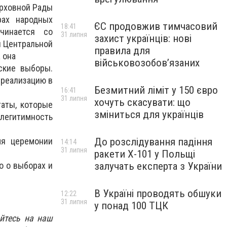
ерховной Рады
рах народных
ЄС продовжив тимчасовий
18:41
чинается со
31 липня
захист українців: нові
я Центральной
правила для
 она
військовозобов’язаних
ские выборы.
 реализацию в
Безмитний ліміт у 150 євро
16:41
31 липня
хочуть скасувати: що
таты, которые
зміниться для українців
легитимность
мя церемонии
До розслідування падіння
14:14
31 липня
ракети Х-101 у Польщі
о о выборах и
залучать експерта з України
В Україні проводять обшуки
12:22
31 липня
у понад 100 ТЦК
йтесь на наш