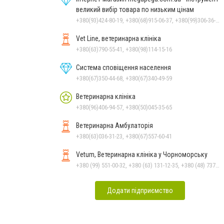
великий вибір товара по низьким цінам
+380(93)424-80-19, +380(68)915-06-37, +380(99)306-36-14
Vet Line, ветеринарна клініка
+380(63)790-55-41, +380(98)114-15-16
Система сповіщення населення
+380(67)350-44-68, +380(67)340-49-59
Ветеринарна клініка
+380(96)406-94-57, +380(50)045-35-65
Ветеринарна Амбулаторія
+380(63)036-31-23, +380(67)557-60-41
Vetum, Ветеринарна клініка у Чорноморську
+380 (99) 551-00-32, +380 (63) 131-12-35, +380 (48) 737-69-48, +380 (66) 784-33-31
Додати підприємство