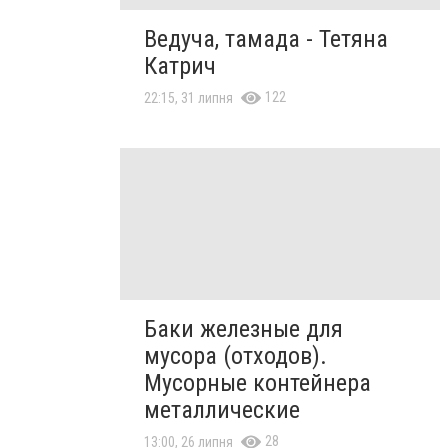
Ведуча, тамада - Тетяна
Катрич
122
22:15, 31 липня
Баки железные для
мусора (отходов).
Мусорные контейнера
металлические
28
13:00, 26 липня