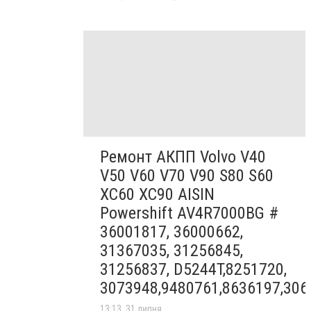
Ремонт АКПП Volvo V40
V50 V60 V70 V90 S80 S60
XC60 XC90 AISIN
Powershift AV4R7000BG #
36001817, 36000662,
31367035, 31256845,
31256837, D5244T,8251720,
3073948,9480761,8636197,306
13:13, 31 липня