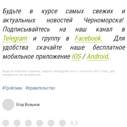
Будьте в курсе самых свежих и
актуальных новостей Черноморска!
Подписывайтесь на наш канал в
Telegram
и группу в
Facebook.
Для
удобства скачайте наше бесплатное
мобильное приложение
IOS
/
An
d
roid
.
Якщо ви помітили помилку, виділіть необхідний текст і натисніть Ctrl + Enter, щоб
повідомити про це редакцію
#Гройсман
#правительство
Егор Вольнов
0,0