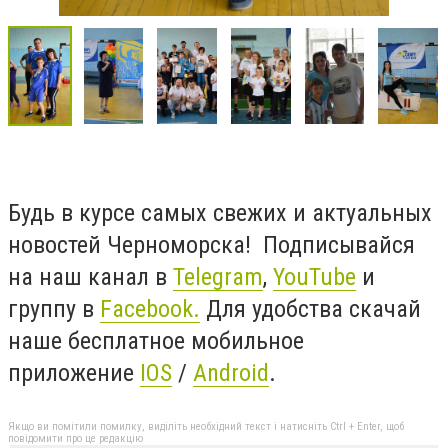
Будь в курсе самых свежих и актуальных
новостей Черноморска! Подписывайся
на наш канал в
Telegram
,
YouTube
и
группу в
Facebook.
Для удобства скачай
наше бесплатное мобильное
приложение
IOS
/
Android
.
Якщо ви помітили помилку, виділіть необхідний текст і натисніть Ctrl + Enter, щоб
повідомити про це редакцію