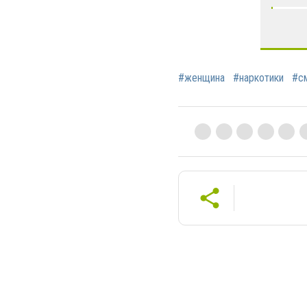
#женщина
#наркотики
#с