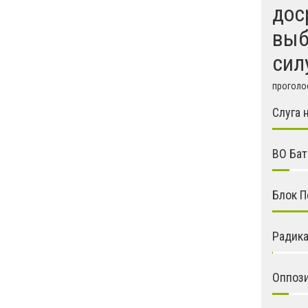
дос
выб
сил
проголос
Слуга 
ВО Ба
Блок П
Радика
Оппоз