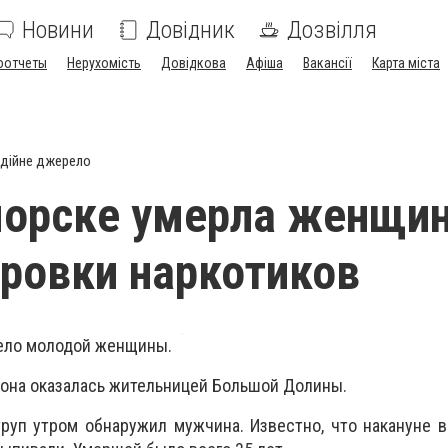
Новини
Довідник
Дозвілля
оотчеты
Нерухомість
Довідкова
Афіша
Вакансії
Карта міста
дійне джерело
орске умерла женщин
ровки наркотиков
 тело молодой женщины.
о она оказалась жительницей Большой Долины.
руп утром обнаружил мужчина. Известно, что накануне 