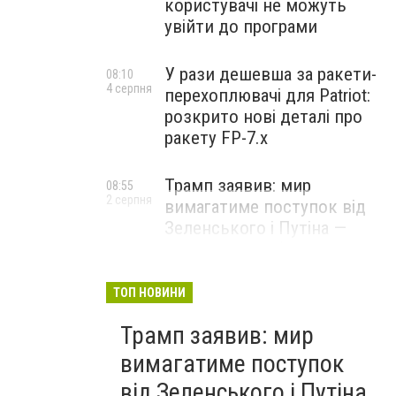
користувачі не можуть
увійти до програми
У рази дешевша за ракети-
08:10
4 серпня
перехоплювачі для Patriot:
розкрито нові деталі про
ракету FP-7.x
Трамп заявив: мир
08:55
2 серпня
вимагатиме поступок від
Зеленського і Путіна —
озвучив своє бачення
врегулювання
ТОП НОВИНИ
Трамп заявив: мир
вимагатиме поступок
від Зеленського і Путіна