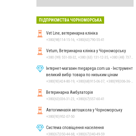
ПІДПРИЄМСТВА ЧОРНОМОРСЬКА
Vet Line, ветеринарна клініка
+380(98)114-15-16, +380(63)790-55-41
Vetum, Ветеринарна клініка у Чорноморську
+380 (99) 551-00-32, +380 (63) 131-12-35, +380 (48) 737-69-48, +380 (66) 784-33-31
Інтернет-магазин megapega.com.ua - Інструмент
великий вибір товара по низьким цінам
+380(93)424-80-19, +380(68)915-06-37, +380(99)306-36-14
Ветеринарна Амбулаторія
+380(63)036-31-23, +380(67)557-60-41
Автогимназія автошкола у Чорноморську
+380(93)952-07-50
Система сповіщення населення
+380(67)350-44-68, +380(67)340-49-59