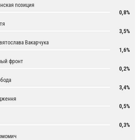
нская позиция
0,8%
тя
3,5%
вятослава Вакарчука
1,6%
ный фронт
0,2%
обода
3,4%
дження
0,5%
0,3%
омомич