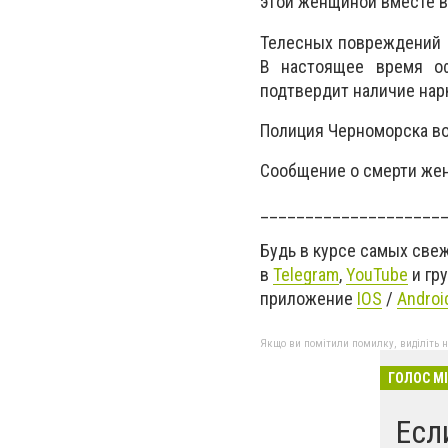
этой женщиной вместе в
Телесных повреждений п
В настоящее время оф
подтвердит наличие нарк
Полиция Черноморска во
Сообщение о смерти же
____________________
Будь в курсе самых све
в
Telegram
,
YouTube
и гр
приложение
IOS
/
Androi
Якщо ви помітили помилку, виділіть нео
ГОЛОС М
Есл