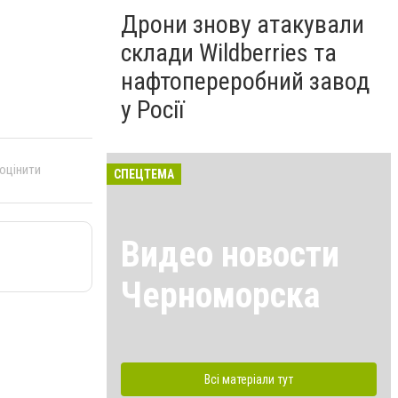
Дрони знову атакували
склади Wildberries та
нафтопереробний завод
у Росії
 оцінити
СПЕЦТЕМА
Видео новости
Черноморска
Всі матеріали тут