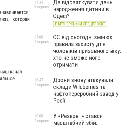
Де відсвяткувати день
17:34
5 серпня
народження дитини в
анавливается.
Одесі?
иза, которая
ПАРТНЕРСЬКИЙ СПЕЦПРОЄКТ
ЄС від сьогодні змінює
17:00
4 серпня
правила захисту для
чоловіків призовного віку:
хто не зможе його
отримати
 наш канал
бильное
Дрони знову атакували
16:47
4 серпня
склади Wildberries та
нафтопереробний завод у
Росії
У «Резерв+» стався
10:00
4 серпня
масштабний збій: