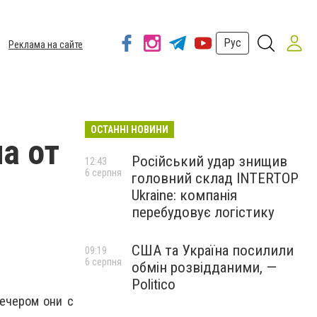
Рус
Реклама на сайте
ОСТАННІ НОВИНИ
а от
Російський удар знищив
12:43
6 серпня
головний склад INTERTOP
Ukraine: компанія
перебудовує логістику
США та Україна посилили
09:19
6 серпня
обмін розвідданими, —
Politico
вечером они с