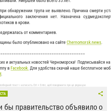
ыпивали. Умершей было всего 35 лет.
ри обнаружении трупа не выявлено. Причина смерти уст
ициального заключения нет. Назначена судмедэксперт
отиков в крови.
здержалась от комментариев.
нщины было опубликовано на сайте
Сhernomorsk.news
.
_______________________________________
жих и актуальных новостей Черноморска! Подписывайся на
уппу в
Facebook.
Для удобства скачай наше бесплатное мо
d
.
бхідний текст і натисніть Ctrl + Enter, щоб повідомити про це редакцію
ІСТА
и бы правительство объявило о