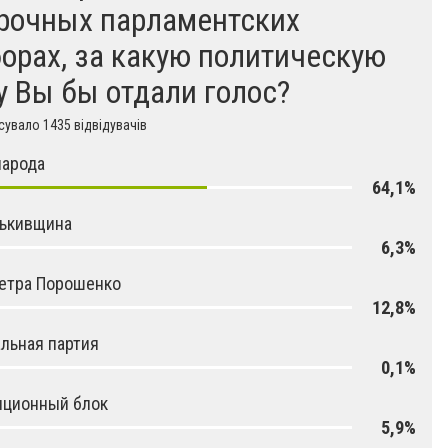
рочных парламентских
орах, за какую политическую
у Вы бы отдали голос?
увало 1435 відвідувачів
народа
64,1%
тькивщина
6,3%
етра Порошенко
12,8%
льная партия
0,1%
иционный блок
5,9%