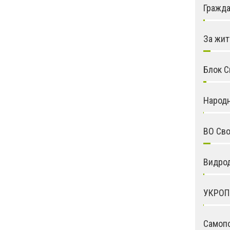
Гражда
За жит
Блок С
Народ
ВО Св
Видро
УКРОП
Самоп