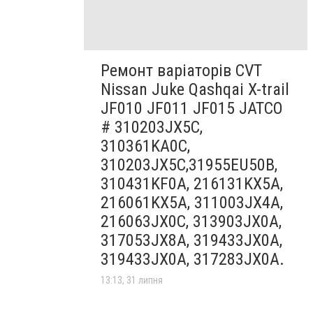
Ремонт варіаторів CVT
Nissan Juke Qashqai X-trail
JF010 JF011 JF015 JATCO
# 310203JX5C,
310361KA0C,
310203JX5C,31955EU50B,
310431KF0A, 216131KX5A,
216061KX5A, 311003JX4A,
216063JX0C, 313903JX0A,
317053JX8A, 319433JX0A,
319433JX0A, 317283JX0A.
13:13, 31 липня