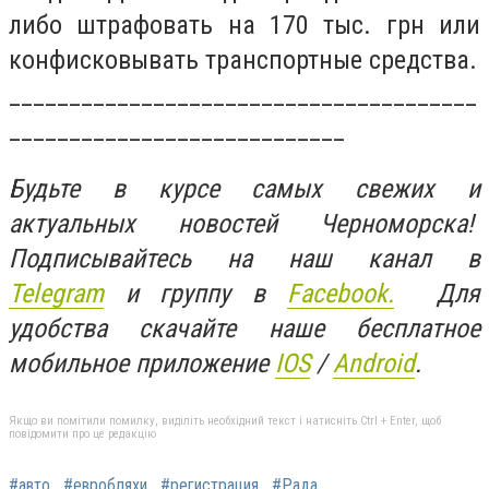
либо штрафовать на 170 тыс. грн или
конфисковывать транспортные средства.
_______________________________________
____________________________
Будьте в курсе самых свежих и
актуальных новостей Черноморска!
Подписывайтесь на наш канал в
Telegram
и группу в
Facebook.
Для
удобства скачайте наше бесплатное
мобильное приложение
IOS
/
An
d
roid
.
Якщо ви помітили помилку, виділіть необхідний текст і натисніть Ctrl + Enter, щоб
повідомити про це редакцію
#авто
#евробляхи
#регистрация
#Рада