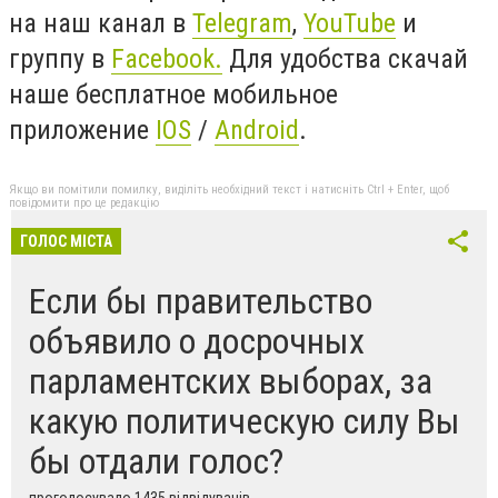
на наш канал в
Telegram
,
YouTube
и
группу в
Facebook.
Для удобства скачай
наше бесплатное мобильное
приложение
IOS
/
Android
.
Якщо ви помітили помилку, виділіть необхідний текст і натисніть Ctrl + Enter, щоб
повідомити про це редакцію
ГОЛОС МІСТА
Если бы правительство
объявило о досрочных
парламентских выборах, за
какую политическую силу Вы
бы отдали голос?