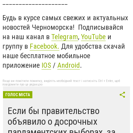
____________________
Будь в курсе самых свежих и актуальных
новостей Черноморска! Подписывайся
на наш канал в
Telegram
,
YouTube
и
группу в
Facebook.
Для удобства скачай
наше бесплатное мобильное
приложение
IOS
/
Android
.
Якщо ви помітили помилку, виділіть необхідний текст і натисніть Ctrl + Enter, щоб
повідомити про це редакцію
ГОЛОС МІСТА
Если бы правительство
объявило о досрочных
парламентских выборах, за