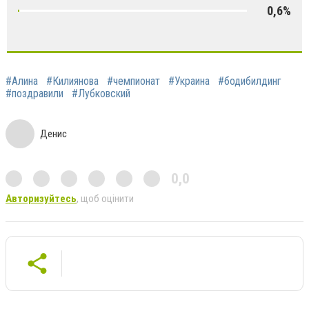
0,6%
#Алина
#Килиянова
#чемпионат
#Украина
#бодибилдинг
#поздравили
#Лубковский
Денис
0,0
Авторизуйтесь
, щоб оцінити