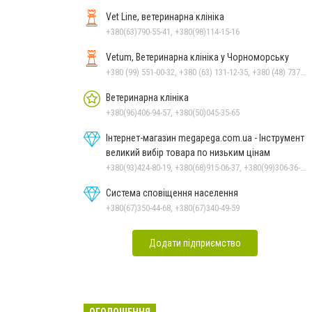
Vet Line, ветеринарна клініка
+380(63)790-55-41, +380(98)114-15-16
Vetum, Ветеринарна клініка у Чорноморську
+380 (99) 551-00-32, +380 (63) 131-12-35, +380 (48) 737-69-48, +380 (66) 784-33-31
Ветеринарна клініка
+380(96)406-94-57, +380(50)045-35-65
Інтернет-магазин megapega.com.ua - Інструмент
великий вибір товара по низьким цінам
+380(93)424-80-19, +380(68)915-06-37, +380(99)306-36-14
Система сповіщення населення
+380(67)350-44-68, +380(67)340-49-59
Додати підприємство
ОГОЛОШЕННЯ