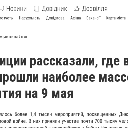
Новини
Довідник
Дозвілля
оотчеты
Нерухомість
Довідкова
Афіша
Вакансії
Карта міста
оприятия на 9 мая
иции рассказали, где 
прошли наиболее мас
тия на 9 мая
оялось более 1,4 тысяч мероприятий, посвященных Дн
овой войне. В них приняли участие почти 700 тысяч чел
ячи правоохранителей – полицейские и бойцы Национально