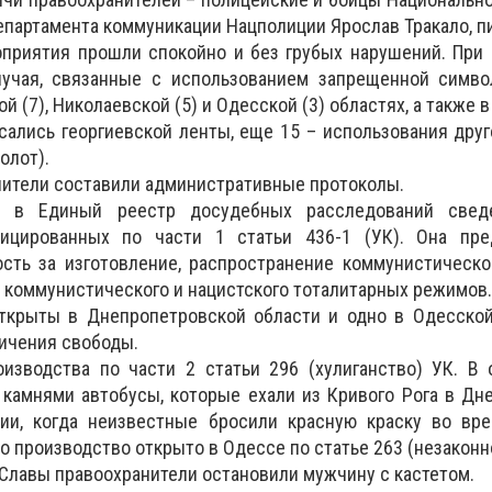
епартамента коммуникации Нацполиции Ярослав Тракало, 
приятия прошли спокойно и без грубых нарушений. При 
лучая, связанные с использованием запрещенной симво
 (7), Николаевской (5) и Одесской (3) областях, а также в 
сались георгиевской ленты, еще 15 – использования дру
олот).
нители составили административные протоколы.
а в Единый реестр досудебных расследований свед
фицированных по части 1 статьи 436-1 (УК). Она пре
сть за изготовление, распространение коммунистическо
 коммунистического и нацистского тоталитарных режимов.
ткрыты в Днепропетровской области и одно в Одесской
ничения свободы.
изводства по части 2 статьи 296 (хулиганство) УК. В 
камнями автобусы, которые ехали из Кривого Рога в Дн
ции, когда неизвестные бросили красную краску во вр
о производство открыто в Одессе по статье 263 (незакон
 Славы правоохранители остановили мужчину с кастетом.