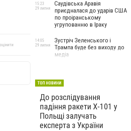
Саудівська Аравія
15:23
29 липня
приєдналася до ударів США
по проіранському
угрупованню в Іраку
Зустріч Зеленського і
14:05
 оцінити
29 липня
Трампа буде без виходу до
медіа
ТОП НОВИНИ
До розслідування
падіння ракети Х-101 у
Польщі залучать
експерта з України