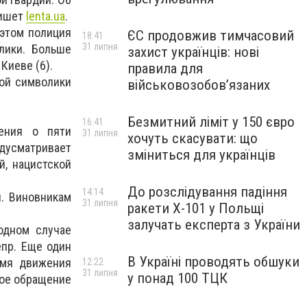
пишет
lenta.ua
.
этом полиция
ЄС продовжив тимчасовий
18:41
31 липня
лики. Больше
захист українців: нові
Киеве (6).
правила для
гой символики
військовозобов’язаних
Безмитний ліміт у 150 євро
16:41
ения о пяти
31 липня
хочуть скасувати: що
дусматривает
зміниться для українців
й, нацистской
До розслідування падіння
14:14
. Виновникам
31 липня
ракети Х-101 у Польщі
залучать експерта з України
одном случае
епр. Еще один
В Україні проводять обшуки
емя движения
12:22
31 липня
у понад 100 ТЦК
ное обращение