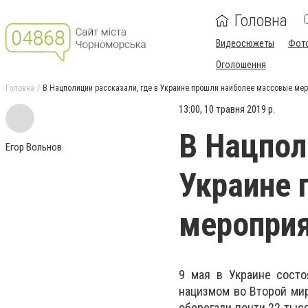
Головна
Видеосюжеты
Фот
Оголошення
Головна
В Нацполиции рассказали, где в Украине прошли наиболее массовые мер
13:00, 10 травня 2019 р.
В Нацпол
Егор Вольнов
Украине 
мероприя
9 мая в Украине сост
нацизмом во Второй мир
оберегали почти 22 тыс