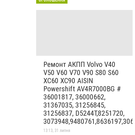
Ремонт АКПП Volvo V40
V50 V60 V70 V90 S80 S60
XC60 XC90 AISIN
Powershift AV4R7000BG #
36001817, 36000662,
31367035, 31256845,
31256837, D5244T,8251720,
3073948,9480761,8636197,306
13:13, 31 липня