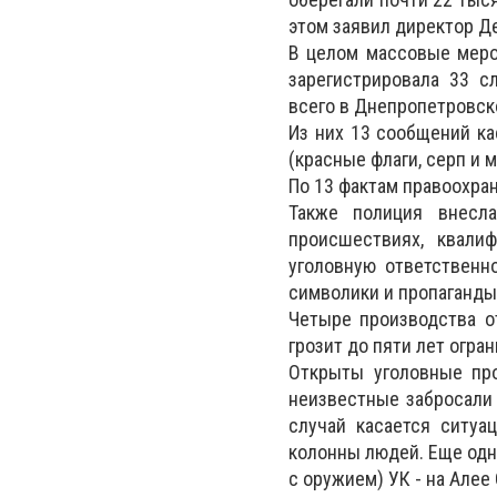
этом заявил директор Д
В целом массовые меро
зарегистрировала 33 с
всего в Днепропетровской
Из них 13 сообщений ка
(красные флаги, серп и м
По 13 фактам правоохра
Также полиция внесл
происшествиях, квали
уголовную ответственно
символики и пропаганды
Четыре производства о
грозит до пяти лет огра
Открыты уголовные про
неизвестные забросали 
случай касается ситуа
колонны людей. Еще одн
с оружием) УК - на Алее