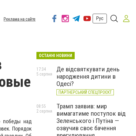
Рус
Реклама на сайте
ОСТАННІ НОВИНИ
в
Де відсвяткувати день
17:34
5 серпня
народження дитини в
совые
Одесі?
ПАРТНЕРСЬКИЙ СПЕЦПРОЄКТ
Трамп заявив: мир
08:55
2 серпня
вимагатиме поступок від
Зеленського і Путіна —
ю победы над
озвучив своє бачення
овек. Порядок
врегулювання
й гвардии. Об