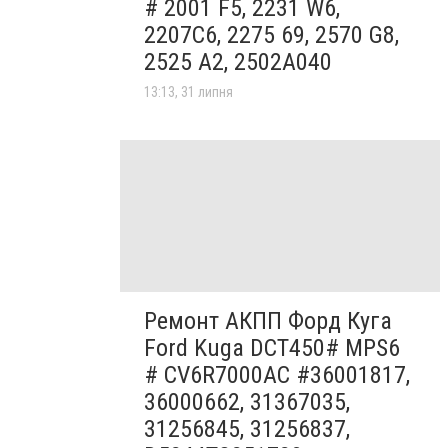
# 2001 F5, 2231 W6,
2207C6, 2275 69, 2570 G8,
2525 A2, 2502A040
13:13, 31 липня
Ремонт АКПП Форд Куга
Ford Kuga DCT450# MPS6
# CV6R7000AC #36001817,
36000662, 31367035,
31256845, 31256837,