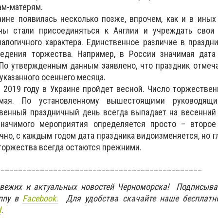
м-матерям.
ине появилась несколько позже, впрочем, как и в иных
аны стали присоединяться к Англии и учреждать свои
алогичного характера. Единственное различие в праздн
едения торжества. Например, в России значимая дата
 По утвержденным данным заявлено, что праздник отмеч
указанного осеннего месяца.
 2019 году в Украине пройдет весной. Число торжестве
ая. По установленному вышестоящими руководящи
венный праздничный день всегда выпадает на весенний 
значимого мероприятия определяется просто – второе
чно, с каждым годом дата праздника видоизменяется, но г
торжества всегда остаются прежними.
_______________________________________________
свежих и актуальных новостей Черноморска! Подписыва
ппу в
Facebook.
Для удобства скачайте наше бесплатн
d
.