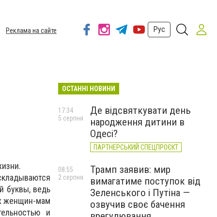
Рус
Реклама на сайте
ОСТАННІ НОВИНИ
Де відсвяткувати день
17:34
5 серпня
народження дитини в
Одесі?
ПАРТНЕРСЬКИЙ СПЕЦПРОЄКТ
жизни.
Трамп заявив: мир
08:55
 складываются
2 серпня
вимагатиме поступок від
й буквы, ведь
Зеленського і Путіна —
ых женщин-мам
озвучив своє бачення
тельностью и
врегулювання