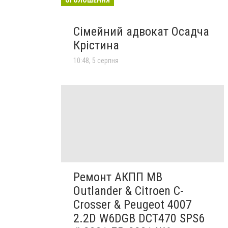
Сімейний адвокат Осадча
Крістина
10:48, 5 серпня
Ремонт АКПП MB
Outlander & Citroen C-
Crosser & Peugeot 4007
2.2D W6DGB DCT470 SPS6