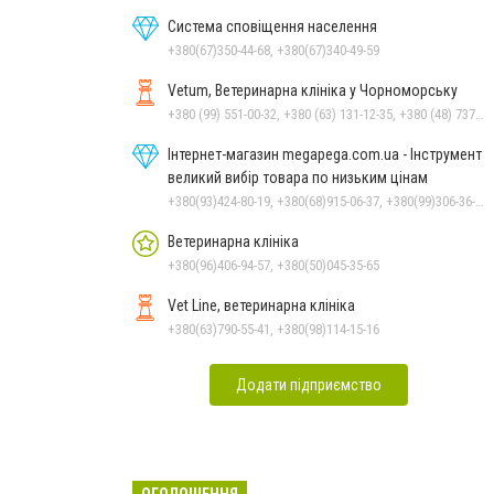
Система сповіщення населення
+380(67)350-44-68, +380(67)340-49-59
Vetum, Ветеринарна клініка у Чорноморську
+380 (99) 551-00-32, +380 (63) 131-12-35, +380 (48) 737-69-48, +380 (66) 784-33-31
Інтернет-магазин megapega.com.ua - Інструмент
великий вибір товара по низьким цінам
+380(93)424-80-19, +380(68)915-06-37, +380(99)306-36-14
Ветеринарна клініка
+380(96)406-94-57, +380(50)045-35-65
Vet Line, ветеринарна клініка
+380(63)790-55-41, +380(98)114-15-16
Додати підприємство
ОГОЛОШЕННЯ