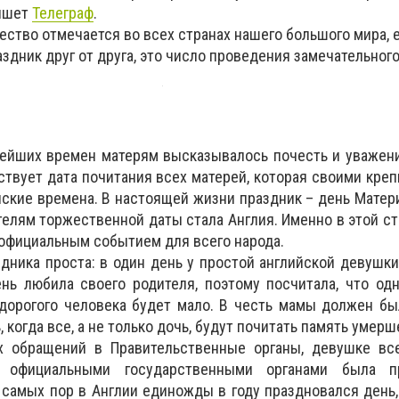
пишет
Телеграф
.
ество отмечается во всех странах нашего большого мира, 
здник друг от друга, это число проведения замечательног
ейших времен матерям высказывалось почесть и уважени
твует дата почитания всех матерей, которая своими кре
йские времена. В настоящей жизни праздник – день Матер
ителям торжественной даты стала Англия. Именно в этой с
 официальным событием для всего народа.
дника проста: в один день у простой английской девушки
нь любила своего родителя, поэтому посчитала, что од
дорогого человека будет мало. В честь мамы должен бы
 когда все, а не только дочь, будут почитать память умерш
х обращений в Правительственные органы, девушке вс
ы официальными государственными органами была пр
х самых пор в Англии единожды в году праздновался день