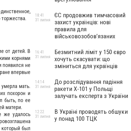
единственное,
ЄС продовжив тимчасовий
18:41
о торжества.
31 липня
захист українців: нові
правила для
військовозобов’язаних
е от детей. В
Безмитний ліміт у 150 євро
16:41
31 липня
пкими корнями
хочуть скасувати: що
и появился не
зміниться для українців
тране впервые
До розслідування падіння
14:14
 умерла мать.
31 липня
ракети Х-101 у Польщі
них похорон и
залучать експерта з України
л быть, по ее
ей матери.
В Україні проводять обшуки
12:22
е же удалось
31 липня
у понад 100 ТЦК
овозглашена
, который был