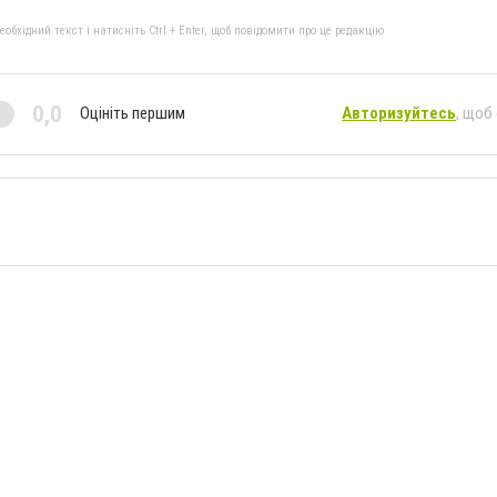
бхідний текст і натисніть Ctrl + Enter, щоб повідомити про це редакцію
0,0
Оцініть першим
Авторизуйтесь
, щоб