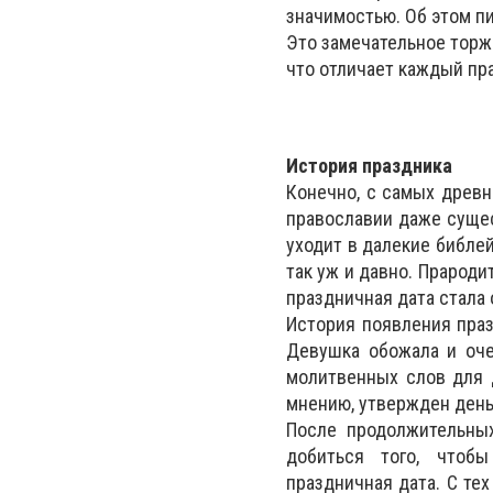
значимостью. Об этом 
Это замечательное торж
что отличает каждый пра
История праздника
Конечно, с самых древн
православии даже сущес
уходит в далекие библе
так уж и давно. Прарод
праздничная дата стала
История появления праз
Девушка обожала и оче
молитвенных слов для 
мнению, утвержден день,
После продолжительны
добиться того, чтоб
праздничная дата. С те