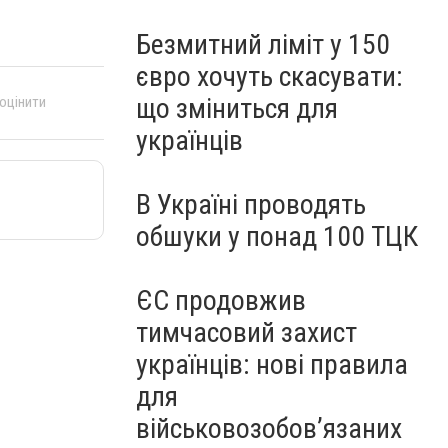
Безмитний ліміт у 150
євро хочуть скасувати:
що зміниться для
 оцінити
українців
В Україні проводять
обшуки у понад 100 ТЦК
ЄС продовжив
тимчасовий захист
українців: нові правила
для
військовозобов’язаних