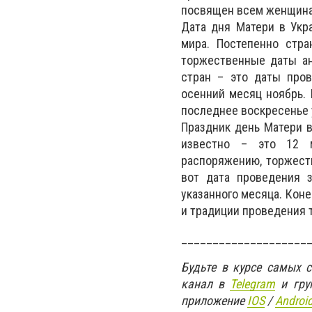
посвящен всем женщина
Дата дня Матери в Укра
мира. Постепенно стр
торжественные даты ан
стран – это даты пров
осенний месяц ноябрь.
последнее воскресенье 
Праздник день Матери в
известно – это 12 м
распоряжению, торжест
вот дата проведения 
указанного месяца. Коне
и традиции проведения 
____________________
Будьте в курсе самых 
канал в
Telegram
и гру
приложение
IOS
/
An
d
roi