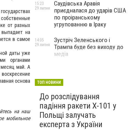
Саудівська Аравія
15:23
29 липня
приєдналася до ударів США
 государствах
по проіранському
 собственные
угрупованню в Іраку
ике от разных
 выпадает на
ается в самое
Зустріч Зеленського і
14:05
29 липня
Трампа буде без виходу до
нной даты уже
медіа
ми органами
месяц май. А
 воскресение
лавная основа
ТОП НОВИНИ
До розслідування
падіння ракети Х-101 у
йтесь на наш
Польщі залучать
ое мобильное
експерта з України