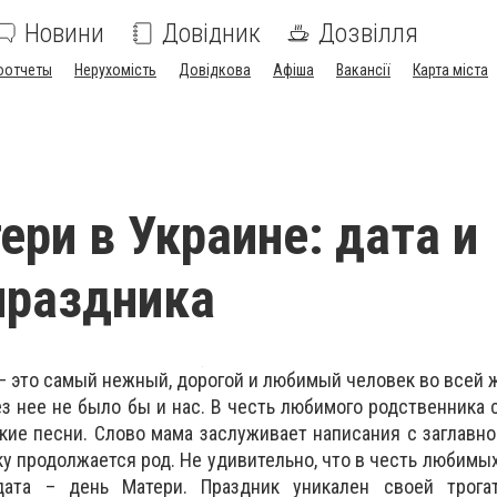
Новини
Довідник
Дозвілля
оотчеты
Нерухомість
Довідкова
Афіша
Вакансії
Карта міста
ери в Украине: дата и
праздника
– это самый нежный, дорогой и любимый человек во всей 
ез нее не было бы и нас. В честь любимого родственника
кие песни. Слово мама заслуживает написания с заглавно
ку продолжается род. Не удивительно, что в честь любим
дата – день Матери. Праздник уникален своей трога