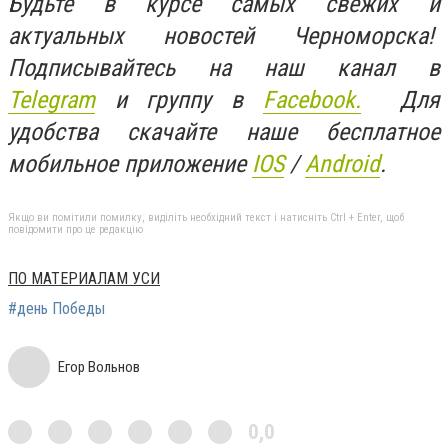
Будьте в курсе самых свежих и
актуальных новостей Черноморска!
Подписывайтесь на наш канал в
Telegram
и группу в
Facebook.
Для
удобства скачайте наше бесплатное
мобильное приложение
IOS
/
An
d
roid
.
Якщо ви помітили помилку, виділіть необхідний текст і натисніть Ctrl + Enter, щоб
повідомити про це редакцію
ПО МАТЕРИАЛАМ УСИ
#день Победы
Егор Вольнов
0,0