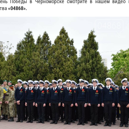
День Победы в Черноморске смотрите в нашем видео 
ства
«04868».