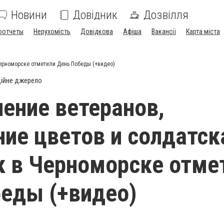
Новини
Довідник
Дозвілля
оотчеты
Нерухомість
Довідкова
Афіша
Вакансії
Карта міста
Черноморске отметили День Победы (+видео)
ійне джерело
ение ветеранов,
ие цветов и солдатск
к в Черноморске отме
еды (+видео)