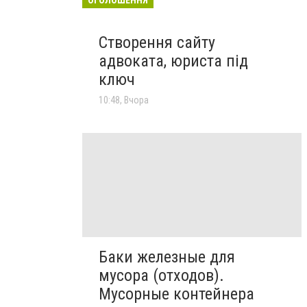
Створення сайту
адвоката, юриста під
ключ
10:48, Вчора
Баки железные для
мусора (отходов).
Мусорные контейнера