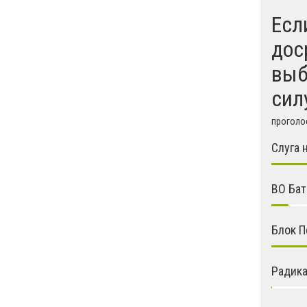
Есл
дос
выб
сил
проголос
Слуга 
ВО Ба
Блок П
Радика