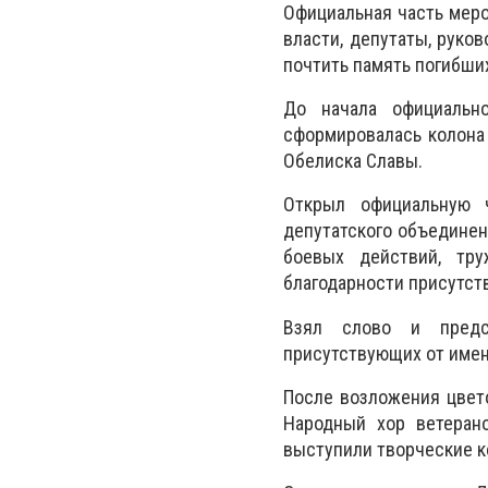
Официальная часть мер
власти, депутаты, руко
почтить память погибши
До начала официальн
сформировалась колона
Обелиска Славы.
Открыл официальную ч
депутатского объедине
боевых действий, тр
благодарности присутст
Взял слово и предс
присутствующих от имен
После возложения цвет
Народный хор ветеран
выступили творческие к