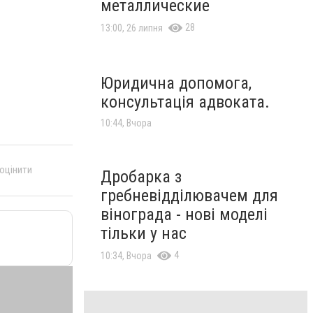
металлические
28
13:00, 26 липня
Юридична допомога,
консультація адвоката.
10:44, Вчора
 оцінити
Дробарка з
гребневідділювачем для
вінограда - нові моделі
тільки у нас
4
10:34, Вчора