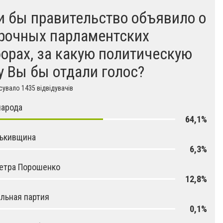
и бы правительство объявило о
рочных парламентских
орах, за какую политическую
у Вы бы отдали голос?
увало 1435 відвідувачів
народа
64,1%
тькивщина
6,3%
етра Порошенко
12,8%
льная партия
0,1%