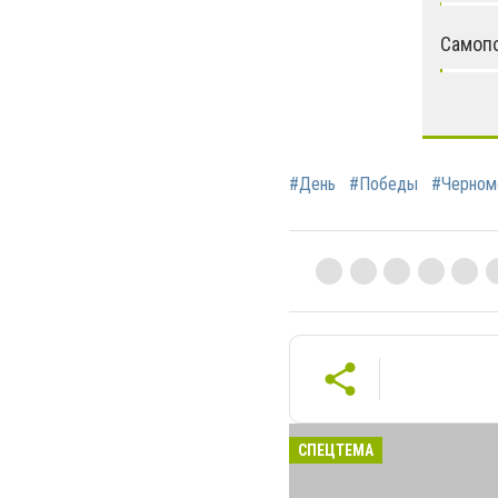
Самоп
#День
#Победы
#Черном
СПЕЦТЕМА