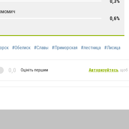
0,3%
омомич
0,6%
орск
#Обелиск
#Славы
#Приморская
#лестница
#Лисица
0,0
Оцініть першим
Авторизуйтесь
, щоб