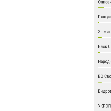
Оппоз
Гражда
За жит
Блок С
Народ
ВО Св
Видро
УКРОП