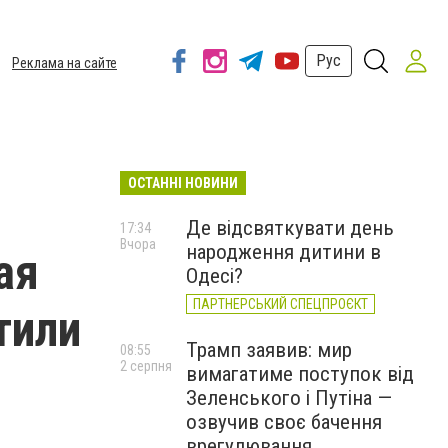
Рус
Реклама на сайте
ОСТАННІ НОВИНИ
Де відсвяткувати день
17:34
Вчора
народження дитини в
ая
Одесі?
ПАРТНЕРСЬКИЙ СПЕЦПРОЄКТ
тили
Трамп заявив: мир
08:55
2 серпня
вимагатиме поступок від
Зеленського і Путіна —
озвучив своє бачення
врегулювання