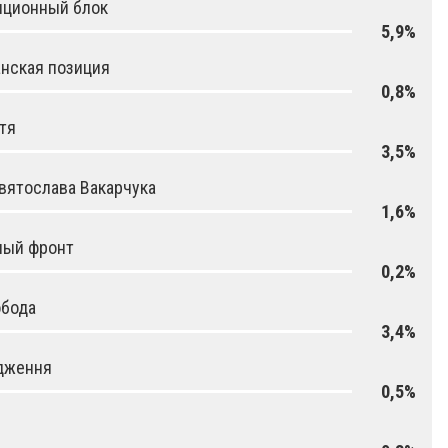
иционный блок
5,9%
нская позиция
0,8%
тя
3,5%
вятослава Вакарчука
1,6%
ный фронт
0,2%
обода
3,4%
дження
0,5%