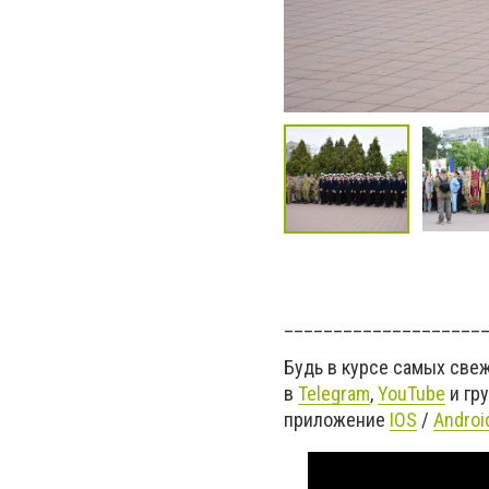
____________________
Будь в курсе самых све
в
Telegram
,
YouTube
и гр
приложение
IOS
/
Androi