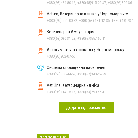
+380(93)424-80-19, +380(68)915-06-37, +380(99)306-36-14
Vetum, Ветеринарна клініка у Чорноморську
+380 (99) 551-00-32, +380 (63) 131-12-35, +380 (48) 737-69-48, +380 (66) 784-33-31
Ветеринарна Амбулаторія
+380(63)036-31-23, +380(67)557-60-41
Автогимназія автошкола у Чорноморську
+380(93)952-07-50
Система сповіщення населення
+380(67)350-44-68, +380(67)340-49-59
Vet Line, ветеринарна клініка
+380(98)114-15-16, +380(63)790-55-41
Додати підприємство
ОГОЛОШЕННЯ