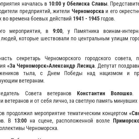
оприятия началась в
10:00 у Обелиска Славы
. Представит
водители предприятий, жители
Черноморска
и его окрестн
х во времена боевых действий
1941 - 1945
годов.
ого мероприятия, в
9:00
, у Памятника воинам-интерн
 людей, которые шествовали по центральным улицам гор
асть секретарь Черноморского городского совета, п
ния
«За Черноморск»
Александр Лисица
. Депутат поздрав
ужеников тыла, с Днем Победы над нацизмом и пр
вующим ветеранам.
едатель Совета ветеранов
Константин Волошко
. 
и ветеранов и от себя лично, за светлую память минувших
ов продолжил мероприятие тематическим концертом
«Св
ов. В
13:00
на сцене, расположенной возле
Приморско
оллективы Черноморска.