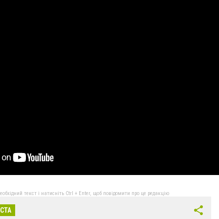
бхідний текст і натисніть Ctrl + Enter, щоб повідомити про це редакцію
ІСТА