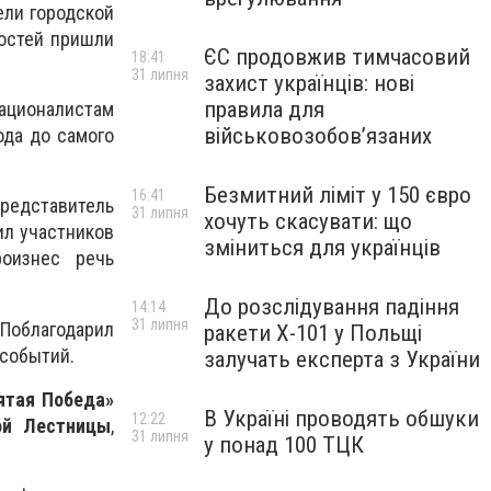
ели городской
остей пришли
ЄС продовжив тимчасовий
18:41
31 липня
захист українців: нові
правила для
ационалистам
військовозобов’язаних
ода до самого
Безмитний ліміт у 150 євро
16:41
редставитель
31 липня
хочуть скасувати: що
ил участников
зміниться для українців
оизнес речь
До розслідування падіння
14:14
31 липня
Поблагодарил
ракети Х-101 у Польщі
 событий.
залучать експерта з України
ятая Победа»
В Україні проводять обшуки
12:22
й Лестницы
,
31 липня
у понад 100 ТЦК