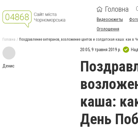
Головна
Видеосюжеты
Фот
Оголошення
Головна
Поздравление ветеранов, возложение цветов и солдатская каша: как в 
20:05, 9 травня 2019 р.
Над
Поздравл
Денис
возложен
каша: ка
День Поб