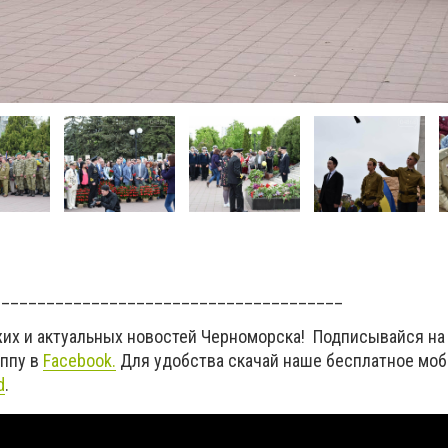
_______________________________________
жих и актуальных новостей Черноморска! Подписывайся на
уппу в
Facebook.
Для удобства скачай наше бесплатное мо
d
.