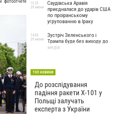
и фотоотчете
Саудівська Аравія
15:23
29 липня
приєдналася до ударів США
по проіранському
угрупованню в Іраку
Зустріч Зеленського і
14:05
29 липня
Трампа буде без виходу до
медіа
ТОП НОВИНИ
До розслідування
падіння ракети Х-101 у
Польщі залучать
експерта з України