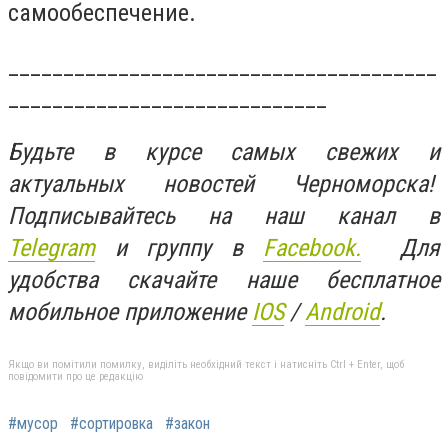
самообеспечение.
_______________________________________
_____________________________
Будьте в курсе самых свежих и
актуальных новостей Черноморска!
Подписывайтесь на наш канал в
Telegram
и группу в
Facebook.
Для
удобства скачайте наше бесплатное
мобильное приложение
IOS
/
An
d
roid
.
Якщо ви помітили помилку, виділіть необхідний текст і натисніть Ctrl + Enter, щоб
повідомити про це редакцію
#мусор
#сортировка
#закон