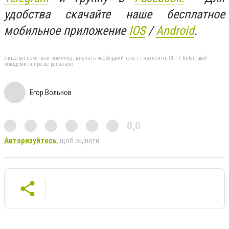
удобства скачайте наше бесплатное
мобильное приложение
IOS
/
An
d
roid
.
Якщо ви помітили помилку, виділіть необхідний текст і натисніть Ctrl + Enter, щоб
повідомити про це редакцію
Егор Вольнов
0,0
Авторизуйтесь
, щоб оцінити