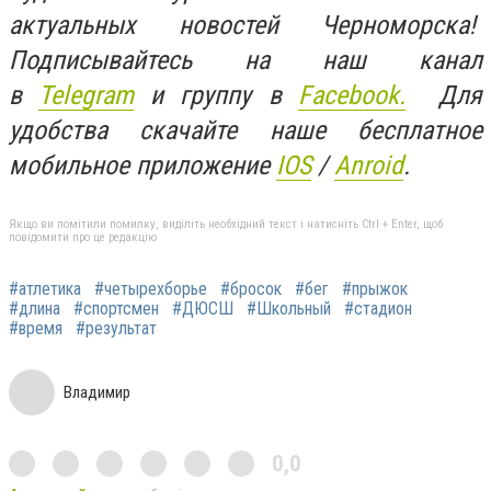
актуальных новостей Черноморска!
Подписывайтесь на наш канал
в
Telegram
и группу в
Facebook.
Для
удобства скачайте наше бесплатное
мобильное приложение
IOS
/
Anroid
.
Якщо ви помітили помилку, виділіть необхідний текст і натисніть Ctrl + Enter, щоб
повідомити про це редакцію
#атлетика
#четырехборье
#бросок
#бег
#прыжок
#длина
#спортсмен
#ДЮСШ
#Школьный
#стадион
#время
#результат
Владимир
0,0