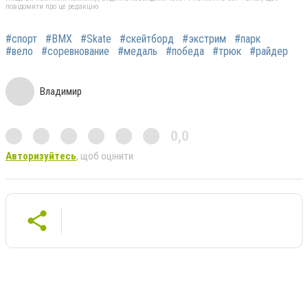
повідомити про це редакцію
#спорт
#BMX
#Skate
#скейтборд
#экстрим
#парк
#вело
#соревнование
#медаль
#победа
#трюк
#райдер
Владимир
0,0
Авторизуйтесь
, щоб оцінити