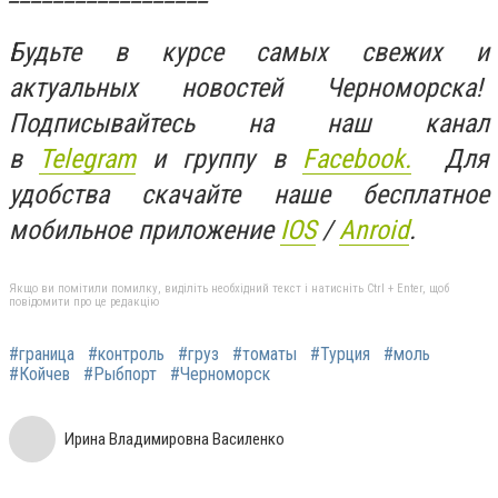
Будьте в курсе самых свежих и
актуальных новостей Черноморска!
Подписывайтесь на наш канал
в
Telegram
и группу в
Facebook.
Для
удобства скачайте наше бесплатное
мобильное приложение
IOS
/
Anroid
.
Якщо ви помітили помилку, виділіть необхідний текст і натисніть Ctrl + Enter, щоб
повідомити про це редакцію
#граница
#контроль
#груз
#томаты
#Турция
#моль
#Койчев
#Рыбпорт
#Черноморск
Ирина Владимировна Василенко