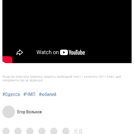
Якщо ви помітили помилку, виділіть необхідний текст і натисніть Ctrl + Enter, щоб
повідомити про це редакцію
#Одесса
#ЧМП
#юбилей
Егор Вольнов
0,0