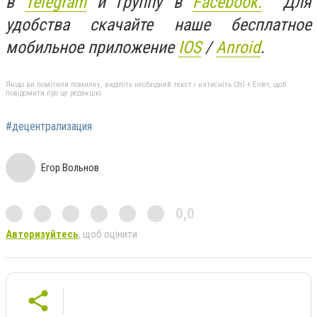
в
Telegram
и группу в
Facebook.
Для
удобства скачайте наше бесплатное
мобильное приложение
IOS
/
Anroid
.
Якщо ви помітили помилку, виділіть необхідний текст і натисніть Ctrl + Enter, щоб
повідомити про це редакцію
#децентрализация
Егор Вольнов
0,0
Авторизуйтесь
, щоб оцінити