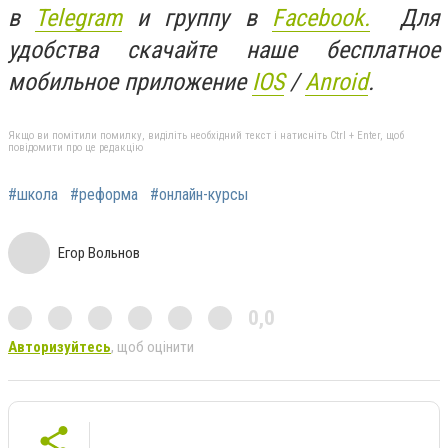
в
Telegram
и группу в
Facebook.
Для
удобства скачайте наше бесплатное
мобильное приложение
IOS
/
Anroid
.
Якщо ви помітили помилку, виділіть необхідний текст і натисніть Ctrl + Enter, щоб
повідомити про це редакцію
#школа
#реформа
#онлайн-курсы
Егор Вольнов
0,0
Авторизуйтесь
, щоб оцінити