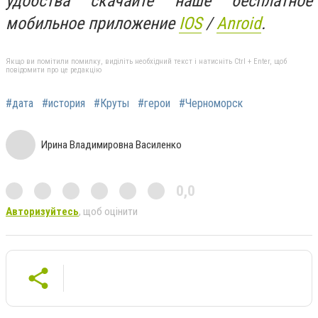
удобства скачайте наше бесплатное
мобильное приложение
IOS
/
Anroid
.
Якщо ви помітили помилку, виділіть необхідний текст і натисніть Ctrl + Enter, щоб
повідомити про це редакцію
#дата
#история
#Круты
#герои
#Черноморск
Ирина Владимировна Василенко
0,0
Авторизуйтесь
, щоб оцінити