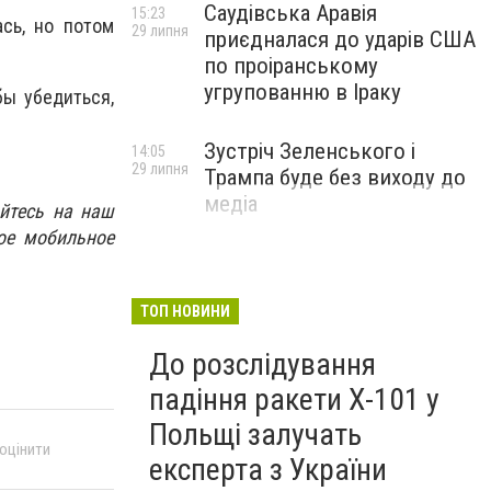
Саудівська Аравія
15:23
сь, но потом
29 липня
приєдналася до ударів США
по проіранському
угрупованню в Іраку
бы убедиться,
Зустріч Зеленського і
14:05
29 липня
Трампа буде без виходу до
медіа
йтесь на наш
ое мобильное
ТОП НОВИНИ
До розслідування
падіння ракети Х-101 у
Польщі залучать
 оцінити
експерта з України