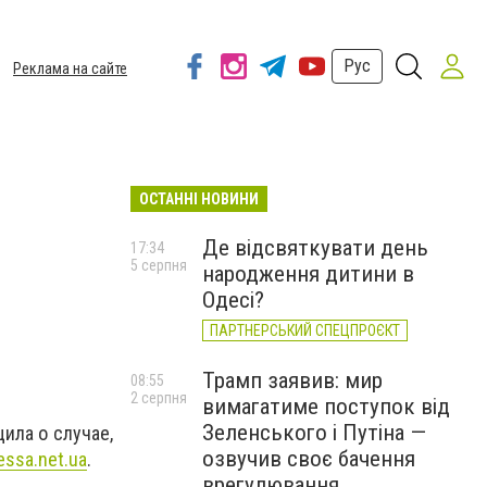
Рус
Реклама на сайте
ОСТАННІ НОВИНИ
Де відсвяткувати день
17:34
5 серпня
народження дитини в
Одесі?
ПАРТНЕРСЬКИЙ СПЕЦПРОЄКТ
Трамп заявив: мир
08:55
2 серпня
вимагатиме поступок від
Зеленського і Путіна —
ила о случае,
озвучив своє бачення
ssa.net.ua
.
врегулювання