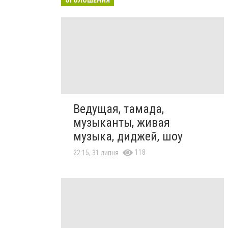
Ведущая, тамада,
музыканты, живая
музыка, диджей, шоу
118
22:15, 31 липня