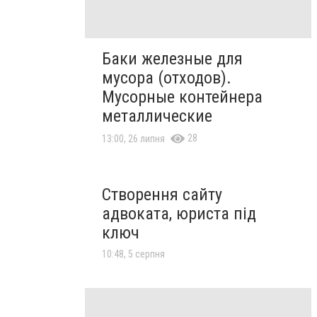
Баки железные для
мусора (отходов).
Мусорные контейнера
металлические
28
13:00, 26 липня
Створення сайту
адвоката, юриста під
ключ
10:48, 5 серпня