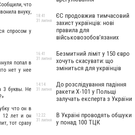
Сообщили, что
вонила внуку,
ЄС продовжив тимчасовий
18:41
31 липня
захист українців: нові
правила для
ься спросом у
військовозобов’язаних
Безмитний ліміт у 150 євро
16:41
31 липня
хочуть скасувати: що
ынуля попал в
зміниться для українців
что нет у нее
До розслідування падіння
14:14
 3 буквы. Не
31 липня
ракети Х-101 у Польщі
?»
залучать експерта з України
убку что он в
В Україні проводять обшуки
 12 лет и он
12:22
31 липня
у понад 100 ТЦК
ит, тот сразу