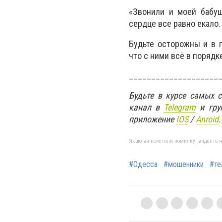
«Звонили и моей бабуш
сердце все равно екало.
Будьте осторожны и в п
что с ними всё в порядк
____________________
Будьте в курсе самых 
канал в
Telegram
и гру
приложение
IOS
/
Anroid
.
Якщо ви помітили помилку, виділіть нео
#Одесса
#мошенники
#те