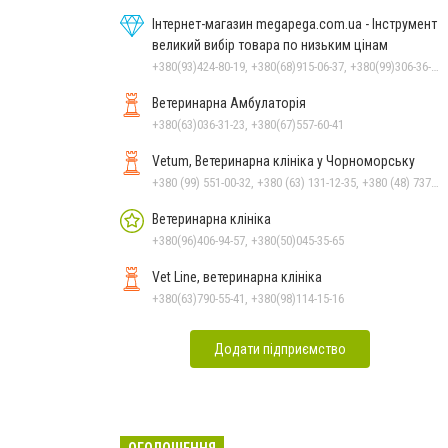
Інтернет-магазин megapega.com.ua - Інструмент
великий вибір товара по низьким цінам
+380(93)424-80-19, +380(68)915-06-37, +380(99)306-36-14
Ветеринарна Амбулаторія
+380(63)036-31-23, +380(67)557-60-41
Vetum, Ветеринарна клініка у Чорноморську
+380 (99) 551-00-32, +380 (63) 131-12-35, +380 (48) 737-69-48, +380 (66) 784-33-31
Ветеринарна клініка
+380(96)406-94-57, +380(50)045-35-65
Vet Line, ветеринарна клініка
+380(63)790-55-41, +380(98)114-15-16
Додати підприємство
ОГОЛОШЕННЯ