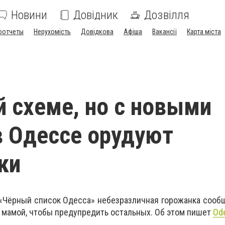
Новини
Довідник
Дозвілля
оотчеты
Нерухомість
Довідкова
Афіша
Вакансії
Карта міста
й схеме, но с новыми
в Одессе орудуют
ки
 «Чёрный список Одесса» небезразличная горожанка сообщ
 мамой, чтобы предупредить остальных. Об этом пишет
Ode