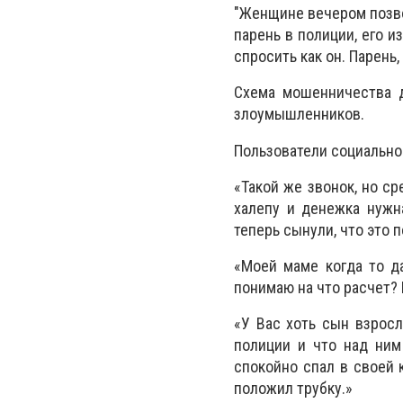
"Женщине вечером позво
парень в полиции, его 
спросить как он. Парень
Схема мошенничества д
злоумышленников.
Пользователи социально
«Такой же звонок, но ср
халепу и денежка нужна
теперь сынули, что это 
«Моей маме когда то д
понимаю на что расчет? 
«У Вас хоть сын взросл
полиции и что над ним
спокойно спал в своей к
положил трубку.»