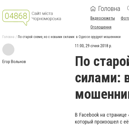
Головна
Видеосюжеты
Фот
Оголошення
Головна
По старой схеме, но с новыми силами: в Одессе орудуют мошенники
11:00, 29 січня 2018 р.
По старо
Егор Вольнов
силами: 
мошенни
В Facebook на странице
который произошел с её