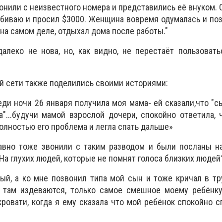
нили с неизвестного номера и представились её внуком. 
избиваю и просил $3000. Женщина вовремя одумалась и поз
, на самом деле, отдыхал дома после работы."
алеко не нова, но, как видно, не перестаёт пользоват
й сети также поделились своими историями:
еди ночи 26 января получила моя мама- ей сказали,что "с
"...будучи мамой взрослой дочери, спокойно ответила, 
полностью его проблема и легла спать дальше»
авно тоже звонили с таким разводом и были посланы на
На глухих людей, которые не помнят голоса близких людей
ый, а ко мне позвонил типа мой сын и тоже кричал в тр
 там издеваются, только самое смешное моему ребёнку
ровати, когда я ему сказала что мой ребёнок спокойно сп